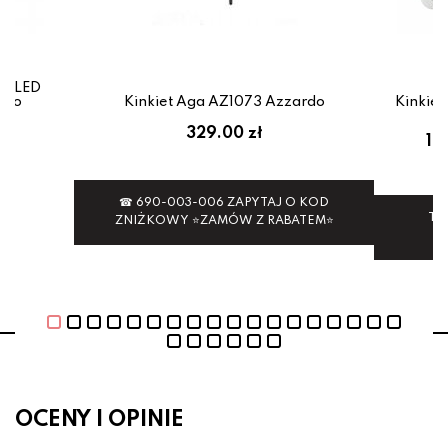
ro LED
glo
Kinkiet Aga AZ1073 Azzardo
Kinkie
ł
329.00 zł
12
☎ 690-003-006 ZAPYTAJ O KOD
Ten
ZNIŻKOWY ⭐ZAMÓW Z RABATEM⭐
Uż
OCENY I OPINIE