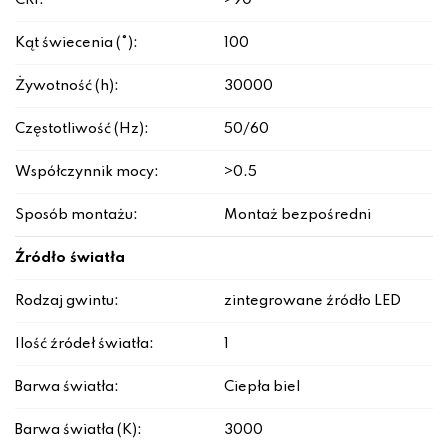
CRI:
>90
Kąt świecenia (°):
100
Żywotność (h):
30000
Częstotliwość (Hz):
50/60
Współczynnik mocy:
>0.5
Sposób montażu:
Montaż bezpośredni
Źródło światła
Rodzaj gwintu:
zintegrowane źródło LED
Ilość źródeł światła:
1
Barwa światła:
Ciepła biel
Barwa światła (K):
3000