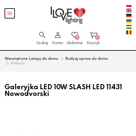
Przejdź
Przejdź
Pokaż
do menu
do
menu
głównego
menu
w
stopce
0
0
Szukaj
Konto
Ulubione
Koszyk
Wewnętrzne Lampy do domu
Rodzaj opraw do domu
Kinkiety
Galeryjka LED 10W SLASH LED 11431
Nowodvorski