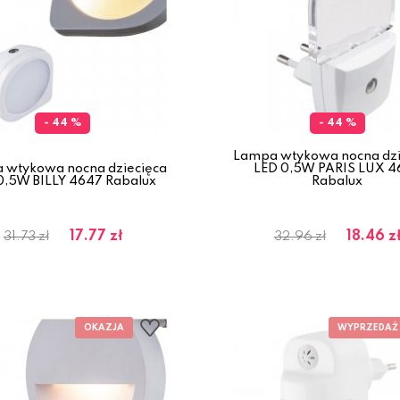
- 44 %
- 44 %
Lampa wtykowa nocna dzi
 wtykowa nocna dziecięca
LED 0,5W PARIS LUX 4
0,5W BILLY 4647 Rabalux
Rabalux
17.77 zł
18.46 z
31.73 zł
32.96 zł