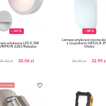
- 44 %
- 38 %
Lampa wtykowa nocna dzi
mpa wtykowa LED 0.5W
z czujnikiem URSULA 3
UMPKIN 2283 Rabalux
Globo
20.06 zł
22.90 z
35.82 zł
36.90 zł
w koszyku