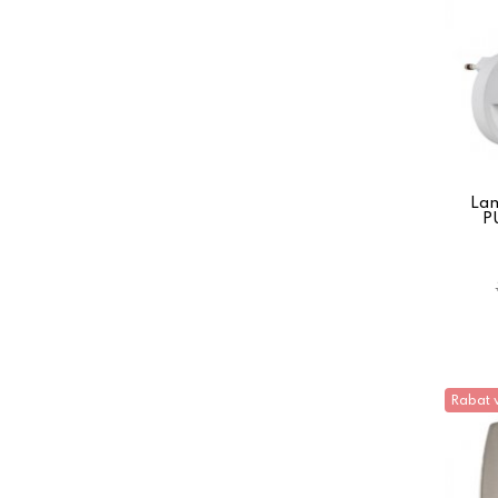
La
P
Rabat 