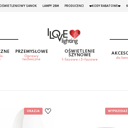
 OŚWIETLENIOWY SANOK
LAMPY 2BM
PRODUCENCI
❤️KODY RABATOWE❤️
OŚWIETLENIE
RZNE
PRZEMYSŁOWE
AKCES
SZYNOWE
do
Oprawy
do la
u
techniczne
1-fazowe i 3-fazowe