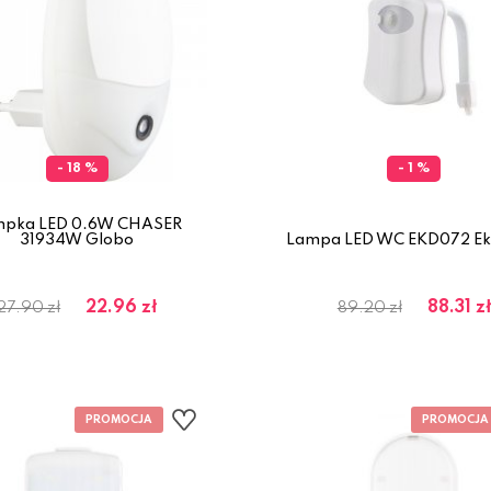
- 18 %
- 1 %
mpka LED 0.6W CHASER
31934W Globo
Lampa LED WC EKD072 Eko
22.96 zł
88.31 zł
27.90 zł
89.20 zł