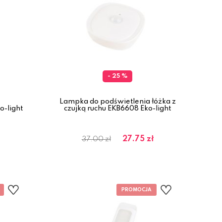
- 25 %
Lampka do podświetlenia łóżka z
-light
czujką ruchu EKB6608 Eko-light
27.75 zł
37.00 zł