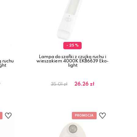
- 25 %
Lampa do szafki z czujką ruchu i
 ruchu
wieszakiem 4000K EKB6639 Eko-
ght
light
ł
26.26 zł
35.01 zł