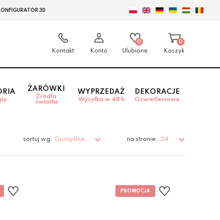
KONFIGURATOR 3D
0
0
Kontakt
Konto
Ulubione
Koszyk
ŻARÓWKI
ORIA
WYPRZEDAŻ
DEKORACJE
Źródła
mpy
Wysyłka w 48 h
Oświetleniowe
światła
Domyślne
24
sortuj wg:
na stronie: