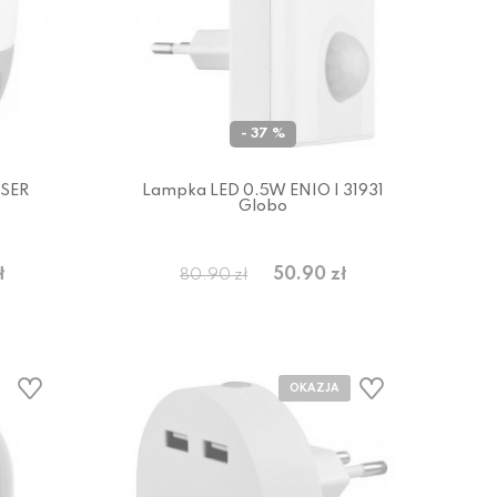
- 37 %
SER
Lampka LED 0.5W ENIO I 31931
Globo
ł
50.90 zł
80.90 zł