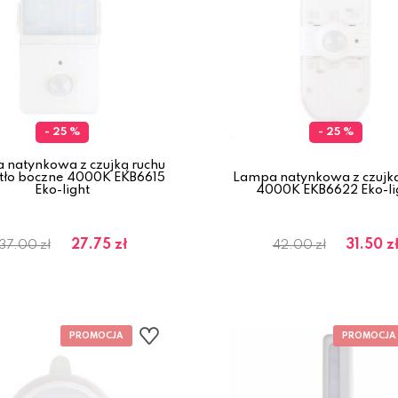
- 25 %
- 25 %
 natynkowa z czujką ruchu
atło boczne 4000K EKB6615
Lampa natynkowa z czujką
Eko-light
4000K EKB6622 Eko-li
27.75 zł
31.50 z
37.00 zł
42.00 zł