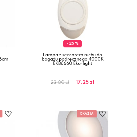
- 25 %
Lampa z sensorem ruchu do
28cm
bagażu podręcznego 4000K
EKB6660 Eko-light
ł
17.25 zł
23.00 zł