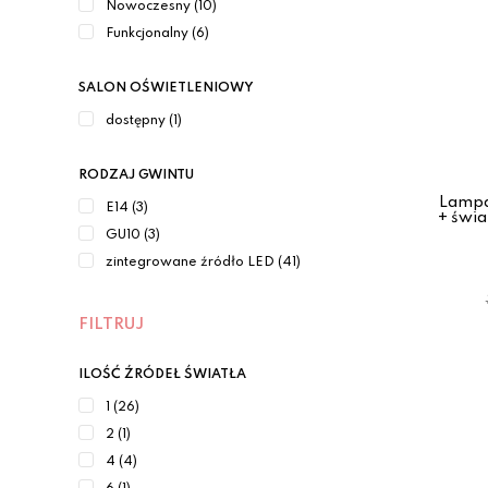
Nowoczesny (10)
Funkcjonalny (6)
SALON OŚWIETLENIOWY
dostępny (1)
RODZAJ GWINTU
Lampa
E14 (3)
+ świ
GU10 (3)
zintegrowane źródło LED (41)
FILTRUJ
ILOŚĆ ŹRÓDEŁ ŚWIATŁA
1 (26)
2 (1)
4 (4)