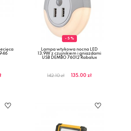
- 5 %
ecięca
Lampa wtykowa nocna LED
1946
13,9W z czujnikiem i gniazdami
USB DEMBO 76012 Rabalux
ł
135.00 zł
142.10 zł