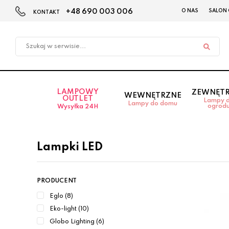
+48 690 003 006
O NAS
SALON
KONTAKT
Przejdź
Przejdź
do menu
do
głównego
menu
w
stopce
LAMPOWY
ZEWNĘT
WEWNĘTRZNE
OUTLET
Lampy 
Lampy do domu
ogrod
Wysyłka 24H
Lampki LED
PRODUCENT
Eglo (8)
Eko-light (10)
Globo Lighting (6)