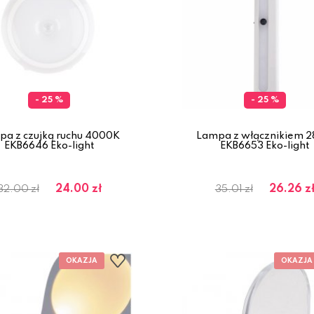
- 25 %
- 25 %
pa z czujką ruchu 4000K
Lampa z włącznikiem 
EKB6646 Eko-light
EKB6653 Eko-light
24.00 zł
26.26 z
32.00 zł
35.01 zł