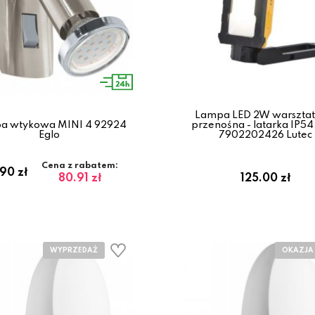
Lampa LED 2W warszta
a wtykowa MINI 4 92924
przenośna - latarka IP54
Eglo
7902202426 Lutec
Cena z rabatem:
90 zł
80.91 zł
125.00 zł