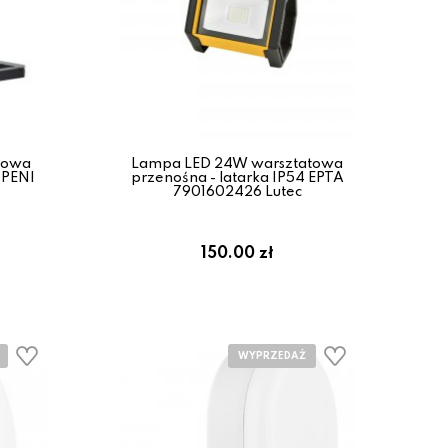
towa
Lampa LED 24W warsztatowa
 PENI
przenośna - latarka IP54 EPTA
7901602426 Lutec
150.00 zł