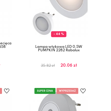
- 44 %
ecięca
658
Lampa wtykowa LED 0.5W
PUMPKIN 2282 Rabalux
ł
20.06 zł
35.82 zł