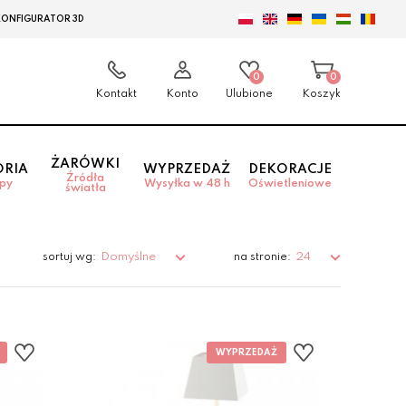
KONFIGURATOR 3D
0
0
Kontakt
Konto
Ulubione
Koszyk
ŻARÓWKI
ORIA
WYPRZEDAŻ
DEKORACJE
Źródła
mpy
Wysyłka w 48 h
Oświetleniowe
światła
Domyślne
24
sortuj wg:
na stronie: