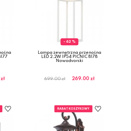
- 62 %
nośna
Lampa zewnętrzna przenośna
8177
LED 2,2W IP54 PICNIC 8178
Nowodvorski
zł
269.00 zł
699.00 zł