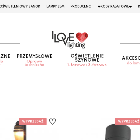
 OŚWIETLENIOWY SANOK
LAMPY 2BM
PRODUCENCI
❤️KODY RABATOWE❤️
OŚWIETLENIE
RZNE
PRZEMYSŁOWE
AKCES
SZYNOWE
do
Oprawy
do la
u
techniczne
1-fazowe i 3-fazowe