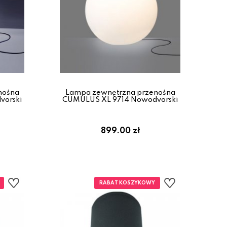
nośna
Lampa zewnętrzna przenośna
orski
CUMULUS XL 9714 Nowodvorski
899.00 zł