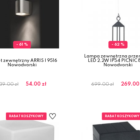
- 61 %
- 62 %
Lampa zewnętrzna prze
et zewnętrzny ARRIS I 9516
LED 2,2W IP54 PICNIC 
Nowodvorski
Nowodvorski
54.00 zł
269.00 
139.00 zł
699.00 zł