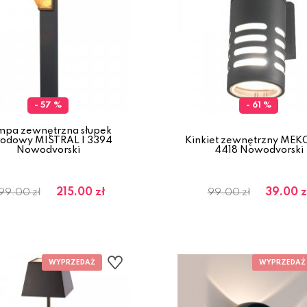
- 57 %
- 61 %
mpa zewnętrzna słupek
rodowy MISTRAL I 3394
Kinkiet zewnętrzny MEK
Nowodvorski
4418 Nowodvorski
215.00 zł
39.00 z
99.00 zł
99.00 zł