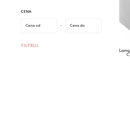
CENA
-
FILTRUJ
Lamp
C