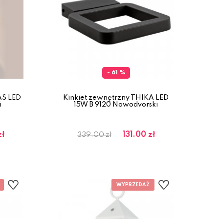
- 61 %
AS LED
Kinkiet zewnętrzny THIKA LED
i
15W B 9120 Nowodvorski
zł
131.00 zł
339.00 zł