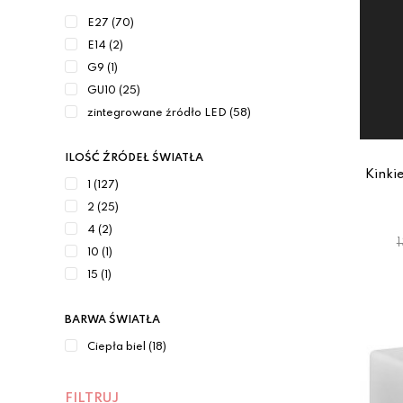
E27 (70)
E14 (2)
G9 (1)
GU10 (25)
zintegrowane źródło LED (58)
ILOŚĆ ŹRÓDEŁ ŚWIATŁA
Kinki
1 (127)
2 (25)
4 (2)
10 (1)
15 (1)
BARWA ŚWIATŁA
Ciepła biel (18)
FILTRUJ