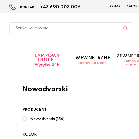
+48 690 003 006
O NAS
SALON
KONTAKT
Przejdź
Przejdź
do menu
do
głównego
menu
w
stopce
LAMPOWY
ZEWNĘT
WEWNĘTRZNE
OUTLET
Lampy 
Lampy do domu
ogrod
Wysyłka 24H
Nowodvorski
PRODUCENT
Nowodvorski (156)
KOLOR