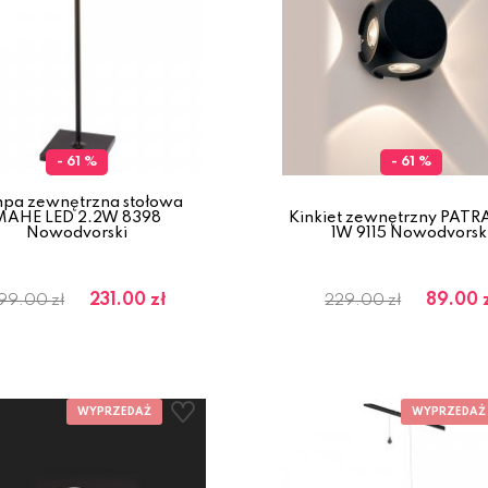
- 61 %
- 61 %
pa zewnętrzna stołowa
MAHE LED 2.2W 8398
Kinkiet zewnętrzny PATR
Nowodvorski
1W 9115 Nowodvorsk
231.00 zł
89.00 
99.00 zł
229.00 zł