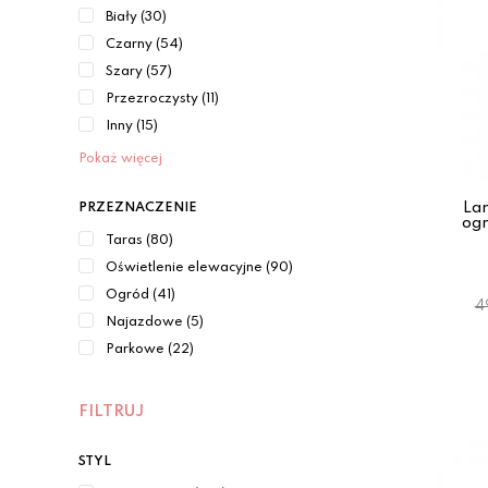
Biały (30)
Czarny (54)
Szary (57)
Przezroczysty (11)
Inny (15)
Pokaż więcej
La
PRZEZNACZENIE
og
Taras (80)
Oświetlenie elewacyjne (90)
Ogród (41)
4
Najazdowe (5)
Parkowe (22)
FILTRUJ
STYL