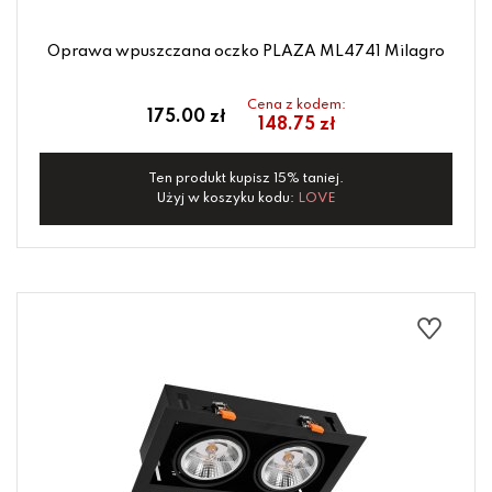
Oprawa wpuszczana oczko PLAZA ML4741 Milagro
Cena z kodem:
175.00 zł
148.75 zł
Ten produkt kupisz 15% taniej.
Użyj w koszyku kodu:
LOVE