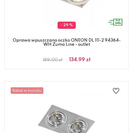
- 29 %
Oprawa wpuszczana oczko ONEON DL 111-2 94364-
WH Zuma Line - outlet
134.99 zł
189.00 zł
Rabat w koszyku