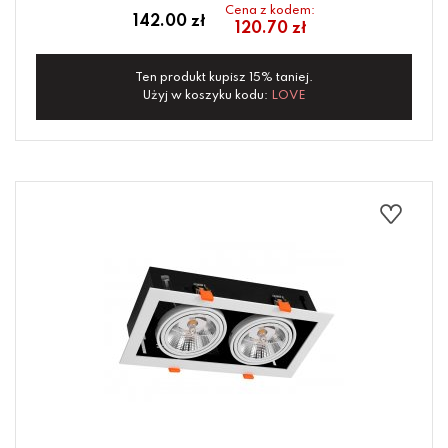
Cena z kodem:
142.00 zł
120.70 zł
Ten produkt kupisz 15% taniej.
Użyj w koszyku kodu:
LOVE