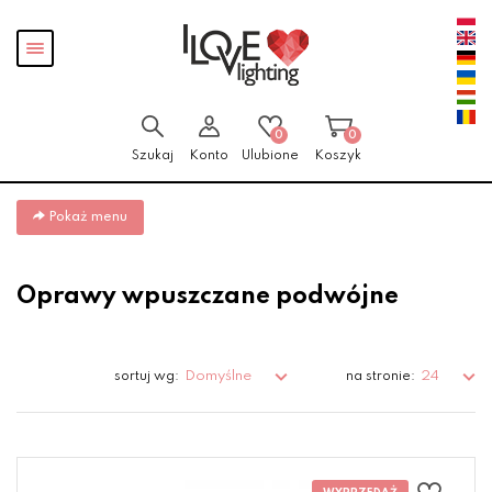
Przejdź
Przejdź
Pokaż
do menu
do
menu
głównego
menu
w
stopce
0
0
Szukaj
Konto
Ulubione
Koszyk
Pokaż menu
Oprawy wpuszczane podwójne
Domyślne
24
sortuj wg:
na stronie: