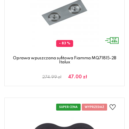
- 83 %
Oprawa wpuszczana sufitowa Fiamma MQ71815-2B
Italux
47.00 zł
274.99 zł