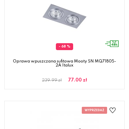
- 68 %
Oprawa wpuszczana sufitowa Mooty SN MQ71805-
2A Italux
77.00 zł
239.99 zł