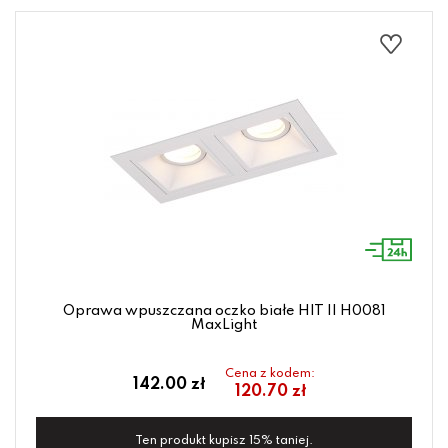
Oprawa wpuszczana oczko białe HIT II H0081
MaxLight
Cena z kodem:
142.00 zł
120.70 zł
Ten produkt kupisz 15% taniej.