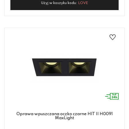
Użyj w koszyku kodu:
LOVE
Oprawa wpuszczana oczko czarne HIT II H0091
MaxLight