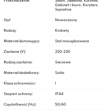
Przeznaczenie:
Salon, Jadalnia, Kuchnia,
Gabinet i biuro, Korytarz,
Sypialnia
Styl:
Nowoczesny
Rodzaj:
Kinkiety
Materiał dominujący:
Stal mosiądzowana
Zasilanie (V):
220-230
Rodzaj zasilania:
Sieciowe
Materiał dodatkowy:
Szkło
Klasa ochronności:
I
Stopień ochrony:
IP44
Częstotliwość (Hz):
50/60