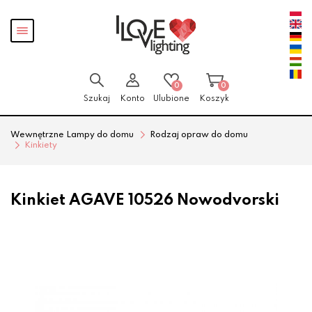
Przejdź
Przejdź
Pokaż
do menu
do
menu
głównego
menu
w
stopce
0
0
Szukaj
Konto
Ulubione
Koszyk
Wewnętrzne Lampy do domu
Rodzaj opraw do domu
Kinkiety
Kinkiet AGAVE 10526 Nowodvorski