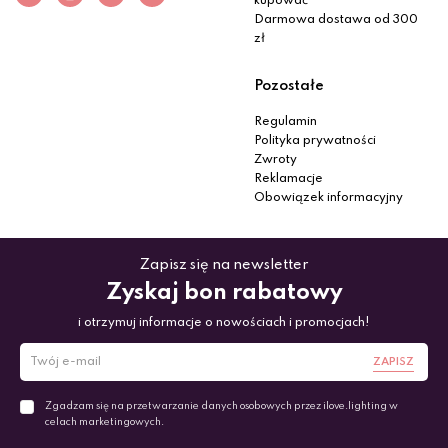
kupować
Darmowa dostawa od 300
zł
Pozostałe
Regulamin
Polityka prywatności
Zwroty
Reklamacje
Obowiązek informacyjny
Zapisz się na newsletter
Zyskaj bon rabatowy
i otrzymuj informacje o nowościach i promocjach!
ZAPISZ
Zgadzam się na przetwarzanie danych osobowych przez ilove.lighting w
celach marketingowych.