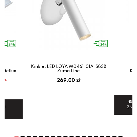
Kinkiet LED LOYA W0461-01A-S8S8
andellux
Zuma Line
Kin
dem:
269.00 zł
zł
☎ 6
iej.
ZNI
VE