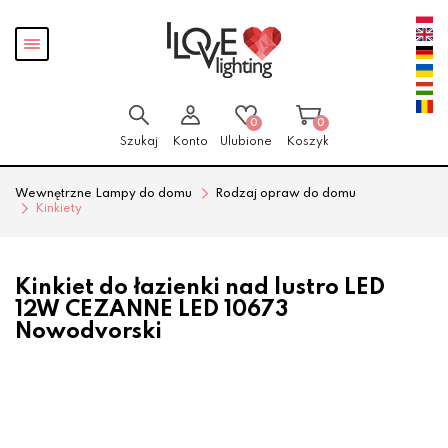
Przejdź
Przejdź
Pokaż
do menu
do
menu
głównego
menu
w
stopce
0
0
Szukaj
Konto
Ulubione
Koszyk
Wewnętrzne Lampy do domu
Rodzaj opraw do domu
Kinkiety
Kinkiet do łazienki nad lustro LED
12W CEZANNE LED 10673
Nowodvorski