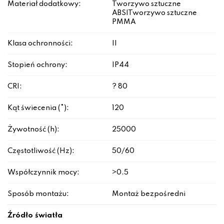
Materiał dodatkowy:
Tworzywo sztuczne
ABS|Tworzywo sztuczne
PMMA
Klasa ochronności:
II
Stopień ochrony:
IP44
CRI:
? 80
Kąt świecenia (°):
120
Żywotność (h):
25000
Częstotliwość (Hz):
50/60
Współczynnik mocy:
>0.5
Sposób montażu:
Montaż bezpośredni
Źródło światła