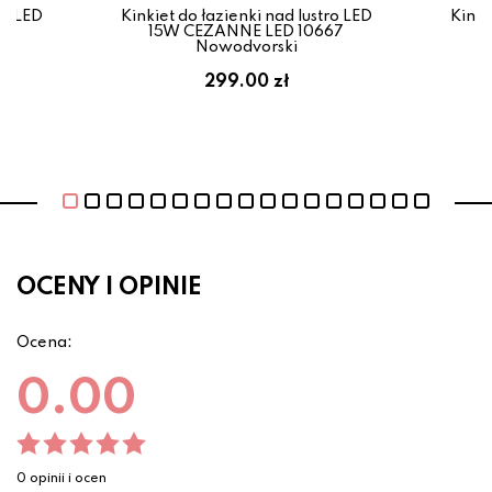
ro LED
Kinkiet do łazienki nad lustro LED
Kinki
67
12W CEZANNE LED 10684
1
Nowodvorski
199.00 zł
OCENY I OPINIE
Ocena:
0.00
0 opinii i ocen