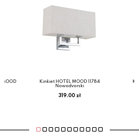
EL MOOD
Kinkiet HOTEL MOOD 11784
Ki
Nowodvorski
319.00 zł