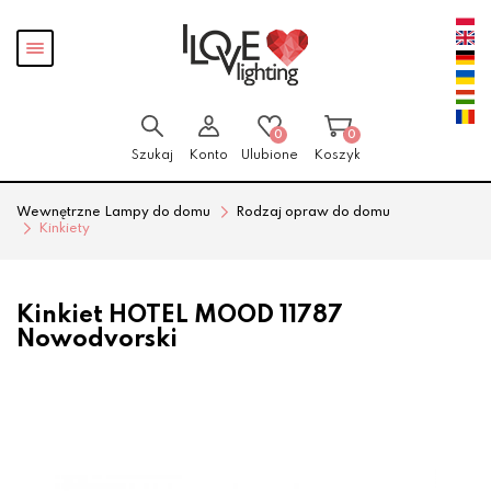
Przejdź
Przejdź
Pokaż
do menu
do
menu
głównego
menu
w
stopce
0
0
Szukaj
Konto
Ulubione
Koszyk
Wewnętrzne Lampy do domu
Rodzaj opraw do domu
Kinkiety
Kinkiet HOTEL MOOD 11787
Nowodvorski