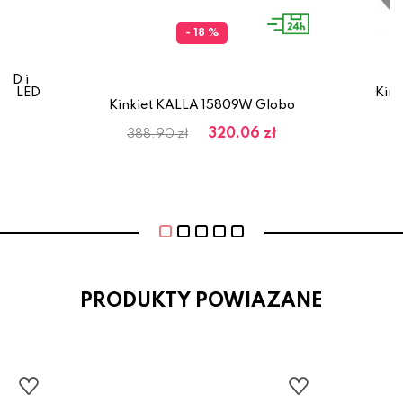
- 18 %
LED i
OD LED
Kin
Kinkiet KALLA 15809W Globo
320.06 zł
388.90 zł
PRODUKTY POWIAZANE