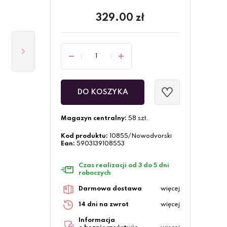
329.00
zł
DO KOSZYKA
Magazyn centralny:
58 szt.
Kod produktu:
10855/Nowodvorski
Ean:
5903139108553
Czas realizacji od 3 do 5 dni
roboczych
Darmowa dostawa
więcej
14 dni na zwrot
więcej
Informacja