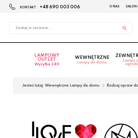
+48 690 003 006
O NAS
SALON
KONTAKT
Przejdź
Przejdź
do menu
do
głównego
menu
w
stopce
LAMPOWY
ZEWNĘT
WEWNĘTRZNE
OUTLET
Lampy 
Lampy do domu
ogrod
Wysyłka 24H
Jesteś tutaj:
Wewnętrzne Lampy do domu
Rodzaj opraw d