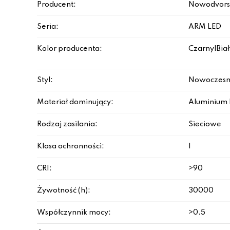
Producent:
Nowodvors
Seria:
ARM LED
Kolor producenta:
Czarny|Biał
Styl:
Nowoczesn
Materiał dominujący:
Aluminium 
Rodzaj zasilania:
Sieciowe
Klasa ochronności:
I
CRI:
>90
Żywotność (h):
30000
Współczynnik mocy:
>0.5