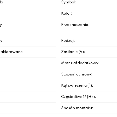
ki
Symbol:
Kolor:
y
Przeznaczenie:
y
Rodzaj:
lakierowane
Zasilanie (V):
Materiał dodatkowy:
Stopień ochrony:
Kąt świecenia (°):
Częstotliwość (Hz):
Sposób montażu: