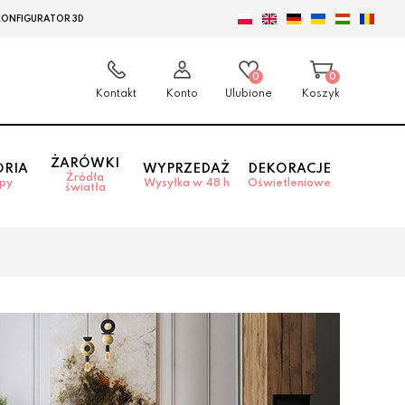
KONFIGURATOR 3D
0
0
Kontakt
Konto
Ulubione
Koszyk
ŻARÓWKI
ORIA
WYPRZEDAŻ
DEKORACJE
Źródła
mpy
Wysyłka w 48 h
Oświetleniowe
światła