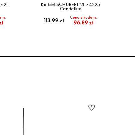
E 21-
Kinkiet SCHUBERT 21-74225
Ki
Candellux
MA
em:
Cena z kodem:
113.99 zł
zł
96.89 zł