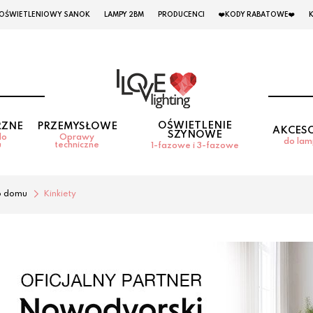
 OŚWIETLENIOWY SANOK
LAMPY 2BM
PRODUCENCI
❤️KODY RABATOWE❤️
OŚWIETLENIE
RZNE
PRZEMYSŁOWE
AKCES
SZYNOWE
do
Oprawy
do la
u
techniczne
1-fazowe i 3-fazowe
o domu
Kinkiety