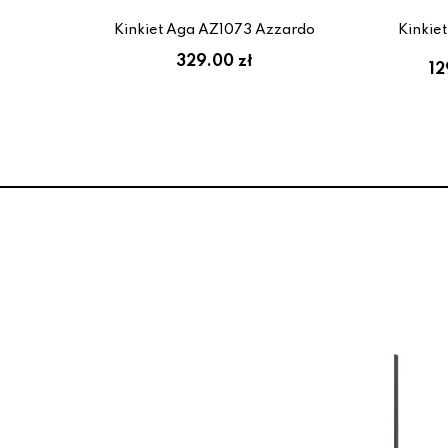
 LED
o
Kinkiet Aga AZ1073 Azzardo
Kinkie
329.00 zł
12