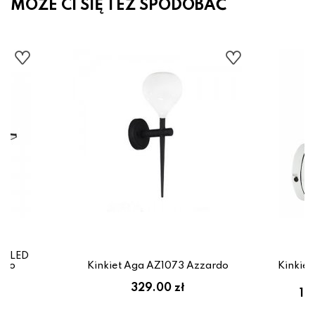
MOŻE CI SIĘ TEŻ SPODOBAĆ
ro LED
glo
Kinkiet Aga AZ1073 Azzardo
Kinkie
ł
329.00 zł
12