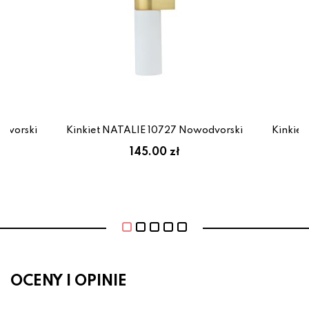
dvorski
Kinkiet NATALIE 10727 Nowodvorski
Kinkie
145.00 zł
OCENY I OPINIE