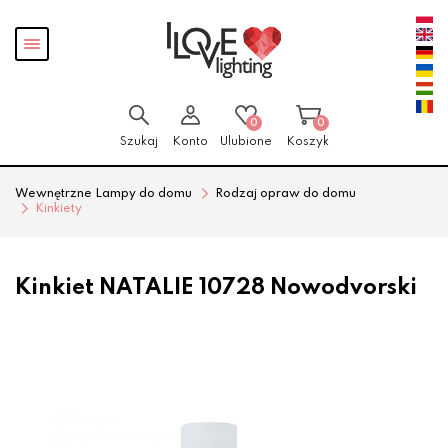
Przejdź
Przejdź
Pokaż
do menu
do
menu
głównego
menu
w
stopce
0
0
Szukaj
Konto
Ulubione
Koszyk
Wewnętrzne Lampy do domu
Rodzaj opraw do domu
Kinkiety
Kinkiet NATALIE 10728 Nowodvorski