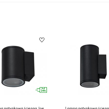
a natynkowa ścienna Joe
Lampa natynkowa ścienn