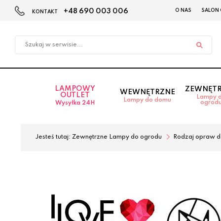
+48 690 003 006
O NAS
SALON
KONTAKT
Przejdź
Przejdź
do menu
do
głównego
menu
w
stopce
LAMPOWY
ZEWNĘT
WEWNĘTRZNE
OUTLET
Lampy 
Lampy do domu
ogrod
Wysyłka 24H
Jesteś tutaj:
Zewnętrzne Lampy do ogrodu
Rodzaj opraw d