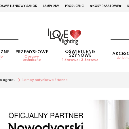
 OŚWIETLENIOWY SANOK
LAMPY 2BM
PRODUCENCI
❤️KODY RABATOWE❤️
OŚWIETLENIE
RZNE
PRZEMYSŁOWE
AKCES
SZYNOWE
do
Oprawy
do la
u
techniczne
1-fazowe i 3-fazowe
o ogrodu
Lampy natynkowe ścienne