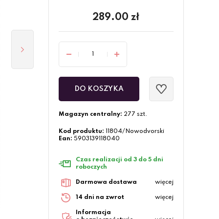
289.00
zł
DO KOSZYKA
Magazyn centralny:
277 szt.
Kod produktu:
11804/Nowodvorski
Ean:
5903139118040
Czas realizacji od 3 do 5 dni
roboczych
Darmowa dostawa
więcej
14 dni na zwrot
więcej
Informacja