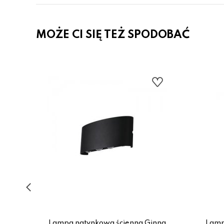
MOŻE CI SIĘ TEŻ SPODOBAĆ
ODEN
Lampa natynkowa ścienna Ginna
Lamp