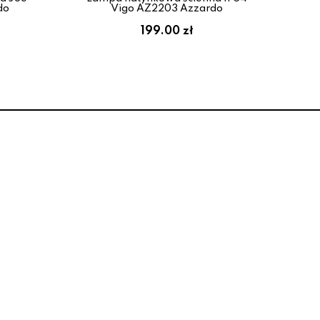
do
Vigo AZ2203 Azzardo
199.00 zł