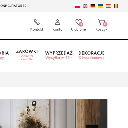
KONFIGURATOR 3D
0
0
Kontakt
Konto
Ulubione
Koszyk
ŻARÓWKI
ORIA
WYPRZEDAŻ
DEKORACJE
Źródła
mpy
Wysyłka w 48 h
Oświetleniowe
światła