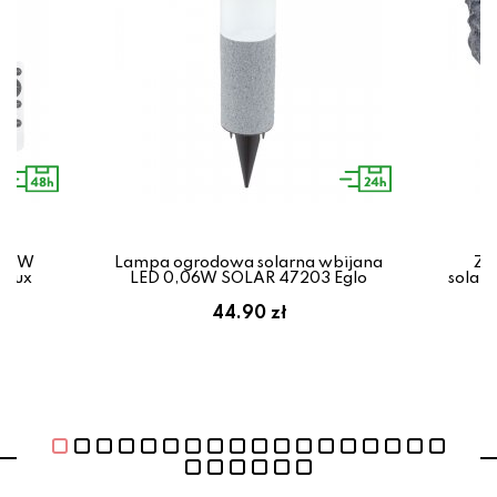
 100W
Lampa ogrodowa solarna wbijana
Ze
alux
LED 0,06W SOLAR 47203 Eglo
solar
ł
44.90 zł