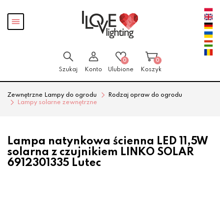
Przejdź
Przejdź
Pokaż
do menu
do
menu
głównego
menu
w
stopce
0
0
Szukaj
Konto
Ulubione
Koszyk
Zewnętrzne Lampy do ogrodu
Rodzaj opraw do ogrodu
Lampy solarne zewnętrzne
Lampa natynkowa ścienna LED 11,5W
solarna z czujnikiem LINKO SOLAR
6912301335 Lutec