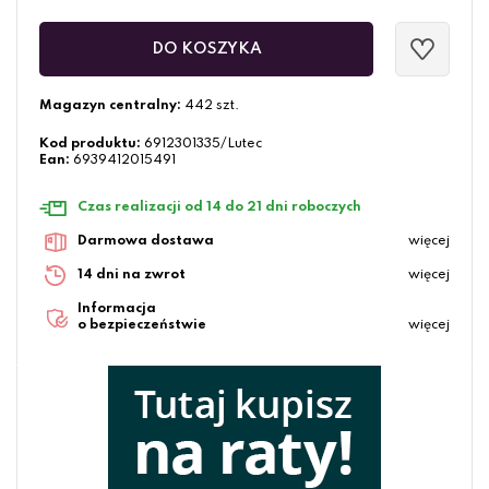
DO KOSZYKA
Magazyn centralny:
442 szt.
Kod produktu:
6912301335/Lutec
Ean:
6939412015491
Czas realizacji od 14 do 21 dni roboczych
Darmowa dostawa
więcej
14 dni na zwrot
więcej
Informacja
o bezpieczeństwie
więcej