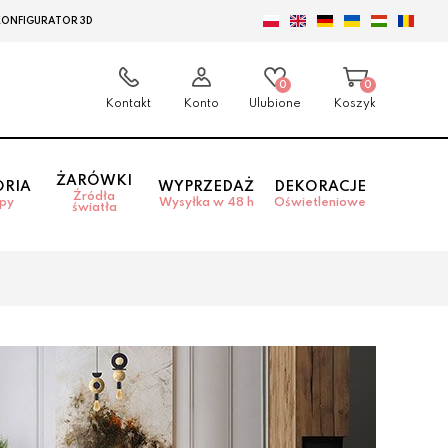
KONFIGURATOR 3D
0
0
Kontakt
Konto
Ulubione
Koszyk
ŻARÓWKI
ORIA
WYPRZEDAŻ
DEKORACJE
Źródła
mpy
Wysyłka w 48 h
Oświetleniowe
światła