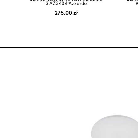
3 AZ3484 Azzardo
W
275.00 zł