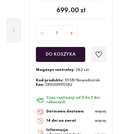
699.00
zł
DO KOSZYKA
Magazyn centralny:
262 szt.
Kod produktu:
11558/Nowodvorski
Ean:
5903139115582
Czas realizacji od 3 do 5 dni
roboczych
Darmowa dostawa
więcej
14 dni na zwrot
więcej
Informacja