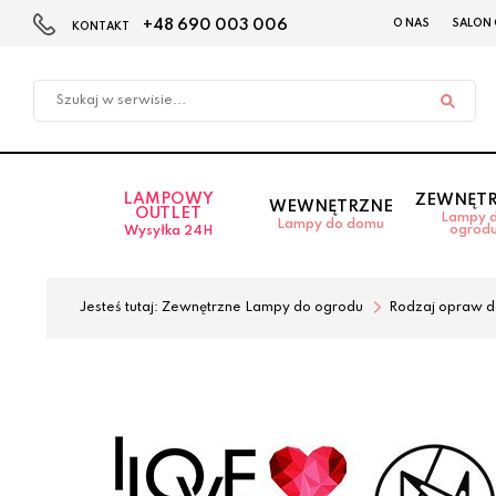
+48 690 003 006
O NAS
SALON
KONTAKT
Przejdź
Przejdź
do menu
do
głównego
menu
w
stopce
LAMPOWY
ZEWNĘT
WEWNĘTRZNE
OUTLET
Lampy 
Lampy do domu
ogrod
Wysyłka 24H
Jesteś tutaj:
Zewnętrzne Lampy do ogrodu
Rodzaj opraw d