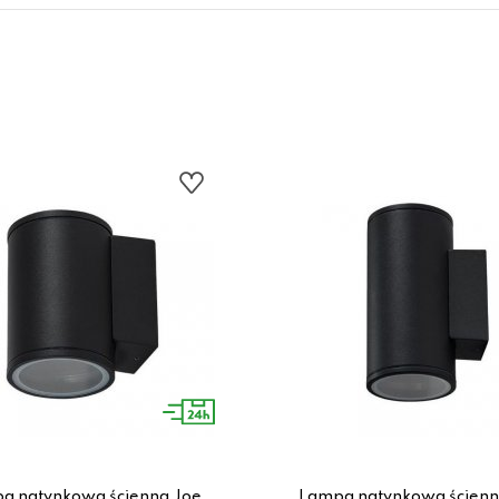
a natynkowa ścienna Joe
Lampa natynkowa ścienn