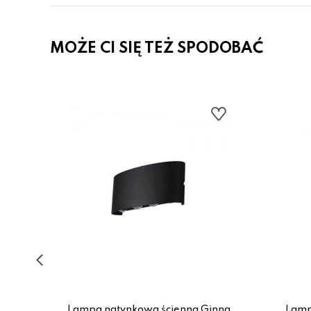
MOŻE CI SIĘ TEŻ SPODOBAĆ
ODEN
Lampa natynkowa ścienna Ginna
Lamp