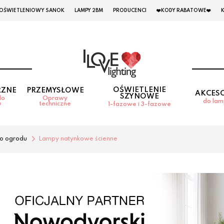
 OŚWIETLENIOWY SANOK
LAMPY 2BM
PRODUCENCI
❤️KODY RABATOWE❤️
OŚWIETLENIE
RZNE
PRZEMYSŁOWE
AKCES
SZYNOWE
do
Oprawy
do la
u
techniczne
1-fazowe i 3-fazowe
o ogrodu
Lampy natynkowe ścienne