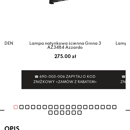
 BODEN
Lampa natynkowa ścienna Ginna 3
Lampa 
AZ3484 Azzardo
275.00 zł
☎ 690-003-006 ZAPYTAJ O KOD
☎ 6
ZNIŻKOWY ⭐ZAMÓW Z RABATEM⭐
ZNI
OPIS