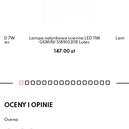
 LED 7W
Lampa natynkowa ścienna LED 11W
Lampa
Lutec
GEMINI 5189103118 Lutec
G
147.00 zł
OCENY I OPINIE
Ocena: