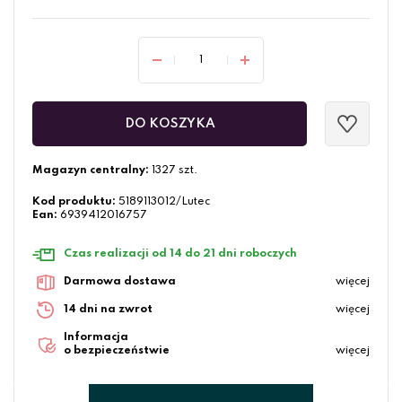
DO KOSZYKA
Magazyn centralny:
1327 szt.
Kod produktu:
5189113012/Lutec
Ean:
6939412016757
Czas realizacji od 14 do 21 dni roboczych
Darmowa dostawa
więcej
14 dni na zwrot
więcej
Informacja
o bezpieczeństwie
więcej