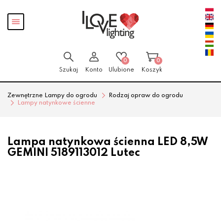
Przejdź
Przejdź
Pokaż
do menu
do
menu
głównego
menu
w
stopce
0
0
Szukaj
Konto
Ulubione
Koszyk
Zewnętrzne Lampy do ogrodu
Rodzaj opraw do ogrodu
Lampy natynkowe ścienne
Lampa natynkowa ścienna LED 8,5W
GEMINI 5189113012 Lutec