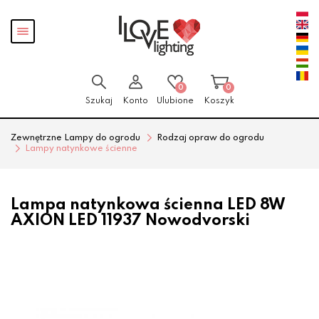
Przejdź
Przejdź
Pokaż
do menu
do
menu
głównego
menu
w
stopce
0
0
Szukaj
Konto
Ulubione
Koszyk
Zewnętrzne Lampy do ogrodu
Rodzaj opraw do ogrodu
Lampy natynkowe ścienne
Lampa natynkowa ścienna LED 8W
AXION LED 11937 Nowodvorski