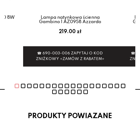
LED 8W
Lampa natynkowa ścienna
La
Gambino 1 AZ0958 Azzardo
Ga
219.00 zł
☎ 690-003-006 ZAPYTAJ O KOD
☎ 6
ZNIŻKOWY ⭐ZAMÓW Z RABATEM⭐
ZNI
PRODUKTY POWIAZANE