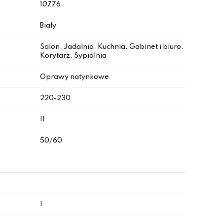
10776
Biały
Salon, Jadalnia, Kuchnia, Gabinet i biuro,
Korytarz, Sypialnia
Oprawy natynkowe
220-230
II
50/60
1