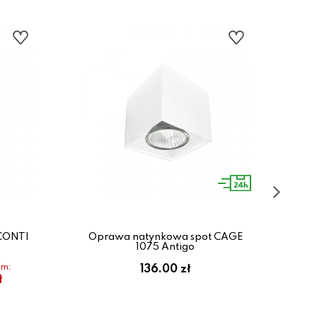
CONTI
Oprawa natynkowa spot CAGE
Op
1075 Antigo
em:
136.00 zł
ł