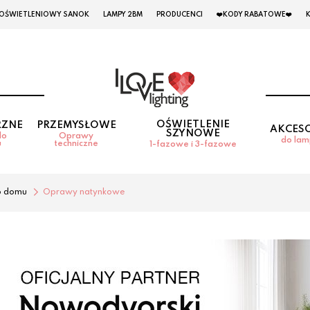
 OŚWIETLENIOWY SANOK
LAMPY 2BM
PRODUCENCI
❤️KODY RABATOWE❤️
OŚWIETLENIE
RZNE
PRZEMYSŁOWE
AKCES
SZYNOWE
do
Oprawy
do la
u
techniczne
1-fazowe i 3-fazowe
o domu
Oprawy natynkowe