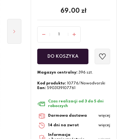
69.00
zł
DO KOSZYKA
Magazyn centralny:
396 szt.
Kod produktu:
10776/Nowodvorski
Ean:
5903139107761
Czas realizacji od 3 do 5 dni
roboczych
Darmowa dostawa
więcej
14 dni na zwrot
więcej
Informacja