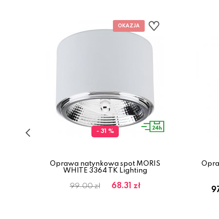
- 31 %
 12W
H
Oprawa natynkowa spot MORIS
Opra
WHITE 3364 TK Lighting
68.31 zł
99.00 zł
97