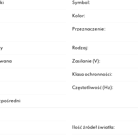
ki
Symbol:
Kolor:
Przeznaczenie:
y
Rodzaj:
rowana
Zasilanie (V):
Klasa ochronności:
Częstotliwość (Hz):
zpośredni
Ilość źródeł światła: