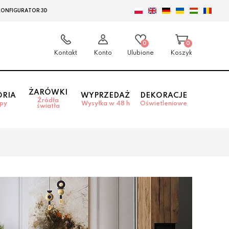
KONFIGURATOR 3D
0
0
Kontakt
Konto
Ulubione
Koszyk
ŻARÓWKI
ORIA
WYPRZEDAŻ
DEKORACJE
Źródła
mpy
Wysyłka w 48 h
Oświetleniowe
światła