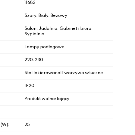
11683
Szary, Biały, Beżowy
Salon, Jadalnia, Gabinet i biuro,
Sypialnia
Lampy podłogowe
220-230
Stal lakierowana|Tworzywo sztuczne
IP20
Produkt wolnostojący
 (W):
25