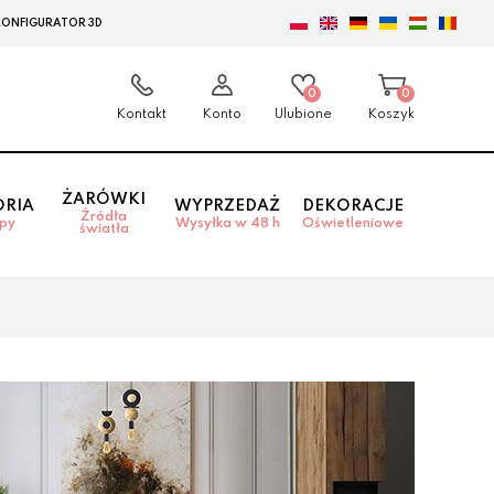
KONFIGURATOR 3D
0
0
Kontakt
Konto
Ulubione
Koszyk
ŻARÓWKI
ORIA
WYPRZEDAŻ
DEKORACJE
Źródła
mpy
Wysyłka w 48 h
Oświetleniowe
światła