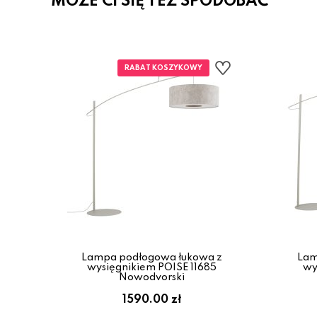
MOŻE CI SIĘ TEŻ SPODOBAĆ
Lampa podłogowa łukowa z
Lam
wysięgnikiem POISE 11685
wy
Nowodvorski
1590.00 zł