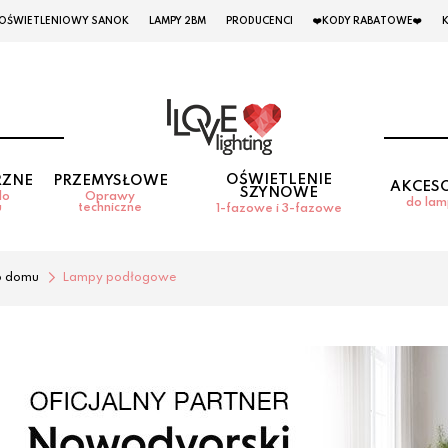
 OŚWIETLENIOWY SANOK
LAMPY 2BM
PRODUCENCI
❤️KODY RABATOWE❤️
OŚWIETLENIE
RZNE
PRZEMYSŁOWE
AKCES
SZYNOWE
do
Oprawy
do la
u
techniczne
1-fazowe i 3-fazowe
o domu
Lampy podłogowe