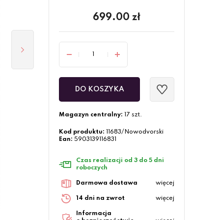
699.00
zł
DO KOSZYKA
Magazyn centralny:
17 szt.
Kod produktu:
11683/Nowodvorski
Ean:
5903139116831
Czas realizacji od 3 do 5 dni
roboczych
Darmowa dostawa
więcej
14 dni na zwrot
więcej
Informacja