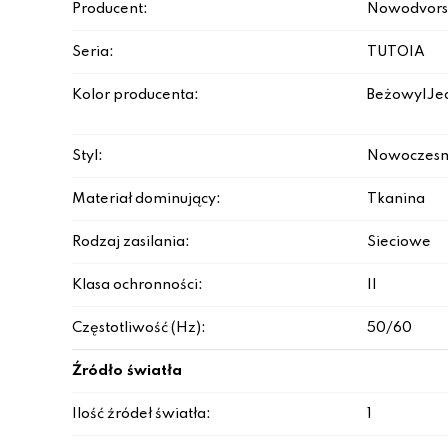
Producent:
Nowodvors
Seria:
TUTOIA
Kolor producenta:
Beżowy|Jed
Styl:
Nowoczesn
Materiał dominujący:
Tkanina
Rodzaj zasilania:
Sieciowe
Klasa ochronności:
II
Częstotliwość (Hz):
50/60
Źródło światła
Ilość źródeł światła:
1