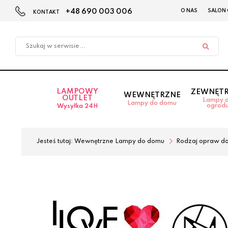
+48 690 003 006
O NAS
SALON
KONTAKT
Przejdź
Przejdź
do menu
do
głównego
menu
w
stopce
LAMPOWY
ZEWNĘT
WEWNĘTRZNE
OUTLET
Lampy 
Lampy do domu
ogrod
Wysyłka 24H
Jesteś tutaj:
Wewnętrzne Lampy do domu
Rodzaj opraw d