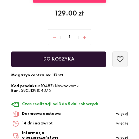
129.00
zł
DO KOSZYKA
Magazyn centralny:
113 szt.
Kod produktu:
10487/Nowodvorski
Ean:
5903139104876
Czas realizacji od 3 do 5 dni roboczych
Darmowa dostawa
więcej
14 dni na zwrot
więcej
Informacja
o bezpieczeństwie
więcej