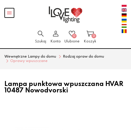
Przejdź
Przejdź
Pokaż
do menu
do
menu
głównego
menu
w
stopce
0
0
Szukaj
Konto
Ulubione
Koszyk
Wewnętrzne Lampy do domu
Rodzaj opraw do domu
Oprawy wpuszczane
Lampa punktowa wpuszczana HVAR
10487 Nowodvorski