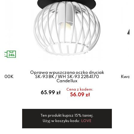
wa
Oprawa wpuszczana oczko druciak
 3000K
SK-93 BK / WH SK-93 2284170
Kwadr
o
Candellux
Cena z kodem:
65.99 zł
56.09 zł
Ten produkt kupisz 15% taniej.
Użyj w koszyku kodu:
LOVE