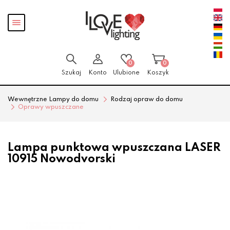
Przejdź
Przejdź
Pokaż
do menu
do
menu
głównego
menu
w
stopce
0
0
Szukaj
Konto
Ulubione
Koszyk
Wewnętrzne Lampy do domu
Rodzaj opraw do domu
Oprawy wpuszczane
Lampa punktowa wpuszczana LASER
10915 Nowodvorski