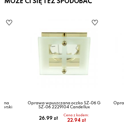
MOŻE CI SIĘ TEŻ SPODOBAĆ
zana
Oprawa wpuszczana oczko SZ-06 G
Oprawa
vorski
SZ-06 2229104 Candellux
S
Cena z kodem:
26.99 zł
3
22.94 zł