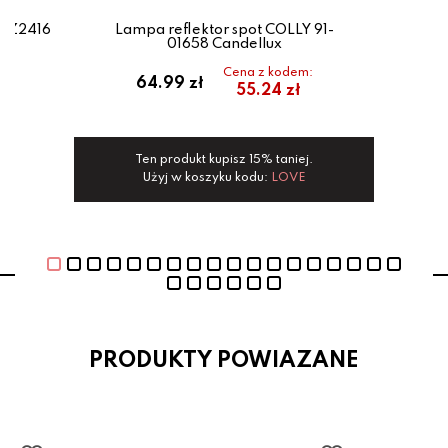
 AZ2416
Lampa reflektor spot COLLY 91-
La
01658 Candellux
G
Cena z kodem:
ł
64.99 zł
55.24 zł
Ten produkt kupisz 15% taniej.
Użyj w koszyku kodu:
LOVE
PRODUKTY POWIAZANE