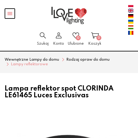
Przejdź
Przejdź
Pokaż
do menu
do
menu
głównego
menu
w
stopce
0
0
Szukaj
Konto
Ulubione
Koszyk
Wewnętrzne Lampy do domu
Rodzaj opraw do domu
Lampy reflektorowe
Lampa reflektor spot CLORINDA
LE61465 Luces Exclusivas