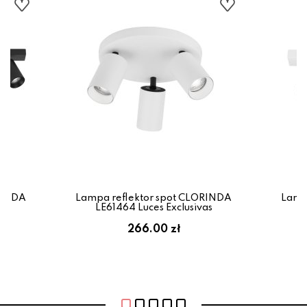
RINDA
Lampa reflektor spot CLORINDA
Lamp
as
LE61464 Luces Exclusivas
L
266.00 zł