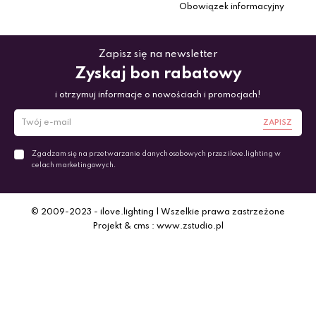
Obowiązek informacyjny
Zapisz się na newsletter
Zyskaj bon rabatowy
i otrzymuj informacje o nowościach i promocjach!
ZAPISZ
Zgadzam się na przetwarzanie danych osobowych przez ilove.lighting w
celach marketingowych.
© 2009-2023 - ilove.lighting | Wszelkie prawa zastrzeżone
Projekt & cms : www.zstudio.pl