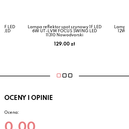
y 1F LED
Lampa reflektor spot szynowy 1F LED
Lampa r
G LED
6W UT-LVM FOCUS SWING LED
12W 
11310 Nowodvorski
129.00 zł
OCENY I OPINIE
Ocena:
0.00