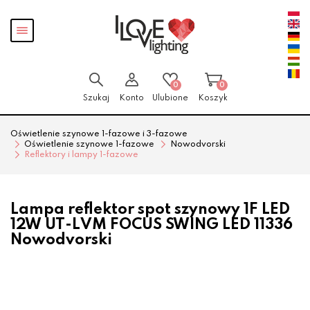
Przejdź
Przejdź
Pokaż
do menu
do
menu
głównego
menu
w
stopce
0
0
Szukaj
Konto
Ulubione
Koszyk
Oświetlenie szynowe 1-fazowe i 3-fazowe
Oświetlenie szynowe 1-fazowe
Nowodvorski
Reflektory i lampy 1-fazowe
Lampa reflektor spot szynowy 1F LED
12W UT-LVM FOCUS SWING LED 11336
Nowodvorski