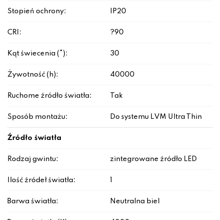
Stopień ochrony:
IP20
CRI:
?90
Kąt świecenia (°):
30
Żywotność (h):
40000
Ruchome źródło światła:
Tak
Sposób montażu:
Do systemu LVM Ultra Thin
Źródło światła
Rodzaj gwintu:
zintegrowane źródło LED
Ilość źródeł światła:
1
Barwa światła:
Neutralna biel