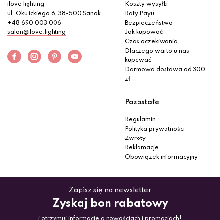
ilove lighting
Koszty wysyłki
ul. Okulickiego 6, 38-500 Sanok
Raty Payu
+48 690 003 006
Bezpieczeństwo
salon@ilove.lighting
Jak kupować
Czas oczekiwania
Dlaczego warto u nas
kupować
Darmowa dostawa od 300
zł
Pozostałe
Regulamin
Polityka prywatności
Zwroty
Reklamacje
Obowiązek informacyjny
Zapisz się na newsletter
Zyskaj bon rabatowy
i otrzymuj informacje o nowościach i promocjach!