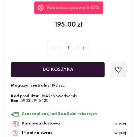
Rabat koszykowy 3-15%
195.00
zł
DO KOSZYKA
Magazyn centralny:
192 szt.
Kod produktu:
11642/Nowodvorski
Ean:
5903139116428
Czas realizacji od 3 do 5 dni roboczych
Darmowa dostawa
więcej
14 dni na zwrot
więcej