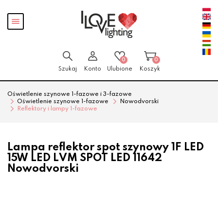
Przejdź
Przejdź
Pokaż
do menu
do
menu
głównego
menu
w
stopce
0
0
Szukaj
Konto
Ulubione
Koszyk
Oświetlenie szynowe 1-fazowe i 3-fazowe
Oświetlenie szynowe 1-fazowe
Nowodvorski
Reflektory i lampy 1-fazowe
Lampa reflektor spot szynowy 1F LED
15W LED LVM SPOT LED 11642
Nowodvorski