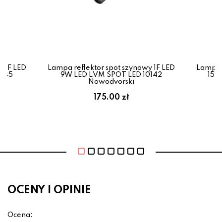
y 1F LED
Lampa reflektor spot szynowy 1F LED
Lampa r
1645
9W LED LVM SPOT LED 10142
15W
Nowodvorski
175.00 zł
OCENY I OPINIE
Ocena: