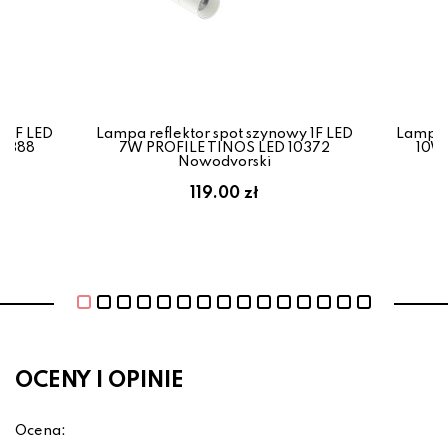
y 1F LED
Lampa reflektor spot szynowy 1F LED
Lampa r
10388
7W PROFILE TINOS LED 10372
10W 
Nowodvorski
119.00 zł
OCENY I OPINIE
Ocena: