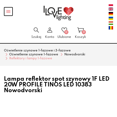
Przejdź
Przejdź
Pokaż
do menu
do
menu
głównego
menu
w
stopce
0
0
Szukaj
Konto
Ulubione
Koszyk
Oświetlenie szynowe 1-fazowe i 3-fazowe
Oświetlenie szynowe 1-fazowe
Nowodvorski
Reflektory i lampy 1-fazowe
Lampa reflektor spot szynowy 1F LED
20W PROFILE TINOS LED 10383
Nowodvorski