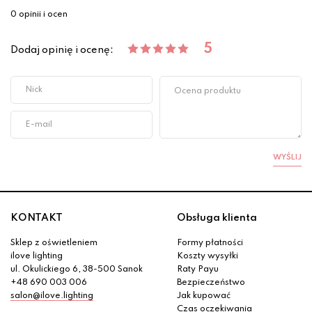
0 opinii i ocen
5
Dodaj opinię i ocenę:
WYŚLIJ
KONTAKT
Obsługa klienta
Sklep z oświetleniem
Formy płatności
ilove lighting
Koszty wysyłki
ul. Okulickiego 6, 38-500 Sanok
Raty Payu
+48 690 003 006
Bezpieczeństwo
salon@ilove.lighting
Jak kupować
Czas oczekiwania