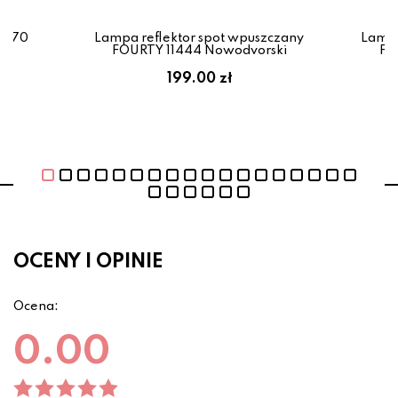
0770
Lampa reflektor spot wpuszczany
Lampa
FOURTY 11444 Nowodvorski
FO
199.00 zł
OCENY I OPINIE
Ocena:
0.00