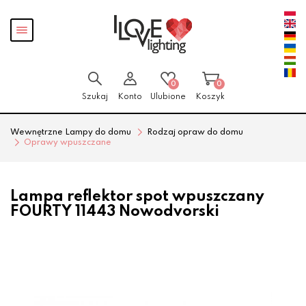
Przejdź
Przejdź
Pokaż
do menu
do
menu
głównego
menu
w
stopce
0
0
Szukaj
Konto
Ulubione
Koszyk
Wewnętrzne Lampy do domu
Rodzaj opraw do domu
Oprawy wpuszczane
Lampa reflektor spot wpuszczany
FOURTY 11443 Nowodvorski