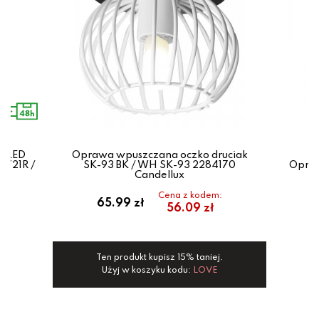
o LED
Oprawa wpuszczana oczko druciak
-721R /
SK-93 BK / WH SK-93 2284170
Opraw
Candellux
Cena z kodem:
ł
65.99 zł
56.09 zł
Ten produkt kupisz 15% taniej.
Użyj w koszyku kodu:
LOVE