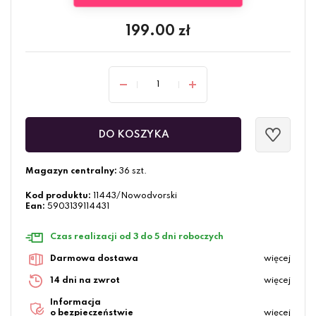
199.00
zł
DO KOSZYKA
Magazyn centralny:
36 szt.
Kod produktu:
11443/Nowodvorski
Ean:
5903139114431
Czas realizacji od 3 do 5 dni roboczych
Darmowa dostawa
więcej
14 dni na zwrot
więcej
Informacja
o bezpieczeństwie
więcej