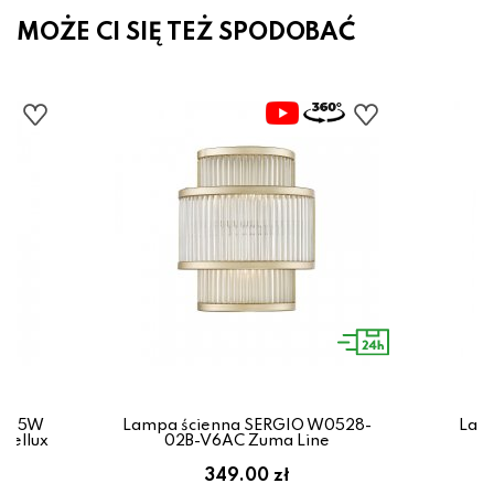
MOŻE CI SIĘ TEŻ SPODOBAĆ
ED 5W
Lampa ścienna SERGIO W0528-
Lamp
dellux
02B-V6AC Zuma Line
em:
349.00 zł
ł