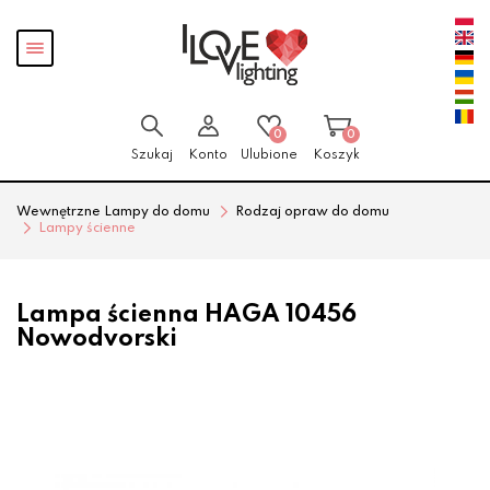
Przejdź
Przejdź
Pokaż
do menu
do
menu
głównego
menu
w
stopce
0
0
Szukaj
Konto
Ulubione
Koszyk
Wewnętrzne Lampy do domu
Rodzaj opraw do domu
Lampy ścienne
Lampa ścienna HAGA 10456
Nowodvorski