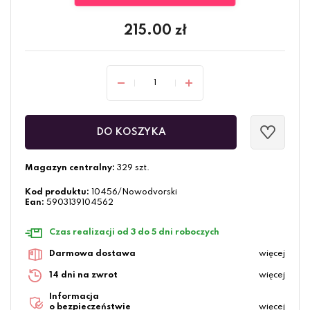
215.00
zł
DO KOSZYKA
Magazyn centralny:
329 szt.
Kod produktu:
10456/Nowodvorski
Ean:
5903139104562
Czas realizacji od 3 do 5 dni roboczych
Darmowa dostawa
więcej
14 dni na zwrot
więcej
Informacja
o bezpieczeństwie
więcej