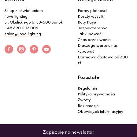
KONTAKT
Obsługa klienta
Sklep z oświetleniem
Formy płatności
ilove lighting
Koszty wysyłki
ul. Okulickiego 6, 38-500 Sanok
Raty Payu
+48 690 003 006
Bezpieczeństwo
salon@ilove.lighting
Jak kupować
Czas oczekiwania
Dlaczego warto u nas
kupować
Darmowa dostawa od 300
zł
Pozostałe
Regulamin
Polityka prywatności
Zwroty
Reklamacje
Obowiązek informacyjny
Zapisz się na newsletter