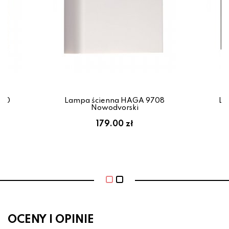
710
Lampa ścienna HAGA 9708
La
Nowodvorski
179.00 zł
OCENY I OPINIE