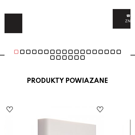
☎ 6
ej.
ZNI
E
PRODUKTY POWIAZANE