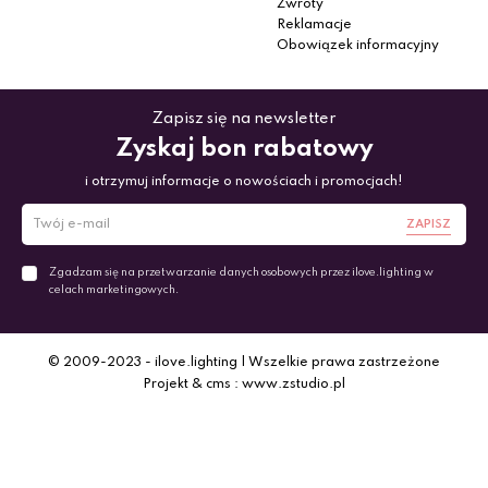
Zwroty
Reklamacje
Obowiązek informacyjny
Zapisz się na newsletter
Zyskaj bon rabatowy
i otrzymuj informacje o nowościach i promocjach!
ZAPISZ
Zgadzam się na przetwarzanie danych osobowych przez ilove.lighting w
celach marketingowych.
© 2009-2023 - ilove.lighting | Wszelkie prawa zastrzeżone
Projekt & cms : www.zstudio.pl