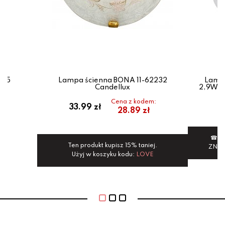
525
Lampa ścienna BONA 11-62232
Lampa
Candellux
2,9W T
Cena z kodem:
33.99 zł
28.89 zł
☎ 6
Ten produkt kupisz 15% taniej.
ZNI
Użyj w koszyku kodu:
LOVE