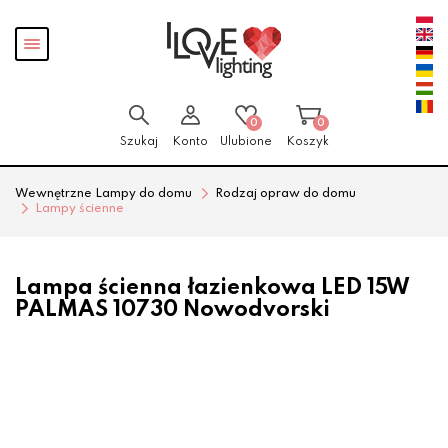
Przejdź
Przejdź
Pokaż
do menu
do
menu
głównego
menu
w
stopce
0
0
Szukaj
Konto
Ulubione
Koszyk
Wewnętrzne Lampy do domu
Rodzaj opraw do domu
Lampy ścienne
Lampa ścienna łazienkowa LED 15W
PALMAS 10730 Nowodvorski