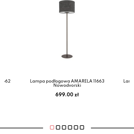
11662
Lampa podłogowa AMARELA 11663
Lamp
Nowodvorski
699.00 zł