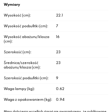
Wymiary
Wysokość (cm):
22.1
Wysokość podsufitki (cm):
7
Wysokość abażuru/klosza
16
(cm):
Szerokość (cm):
23
Średnica/szerokość
23
abażuru/klosza (cm):
Szerokość podsufitki (cm):
9
Waga lampy (kg):
0.62
Waga z opakowaniem (kg):
0.94
Mimo dołożenia wszelkich starań nie gwarantujemy, że publikowane