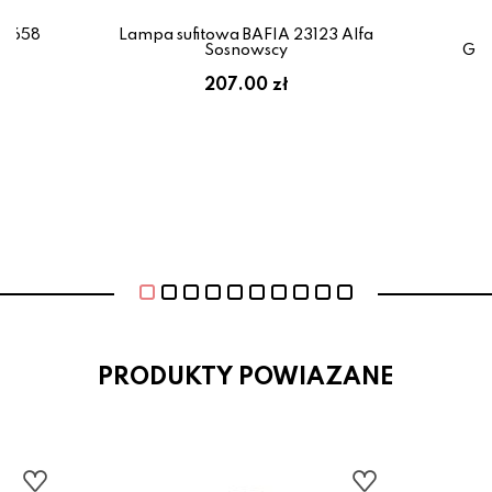
11658
Lampa sufitowa BAFIA 23123 Alfa
L
Sosnowscy
GE
207.00 zł
PRODUKTY POWIAZANE