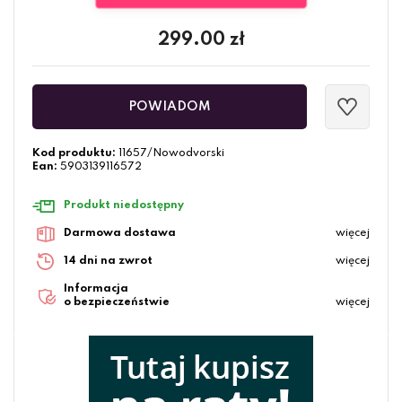
299.00
zł
POWIADOM
Kod produktu:
11657/Nowodvorski
Ean:
5903139116572
Produkt niedostępny
Darmowa dostawa
więcej
14 dni na zwrot
więcej
Informacja
o bezpieczeństwie
więcej