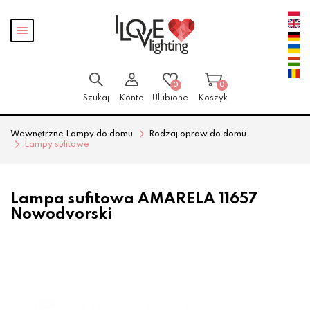
Przejdź
Przejdź
Pokaż
do menu
do
menu
głównego
menu
w
stopce
0
0
Szukaj
Konto
Ulubione
Koszyk
Wewnętrzne Lampy do domu
Rodzaj opraw do domu
Lampy sufitowe
Lampa sufitowa AMARELA 11657
Nowodvorski