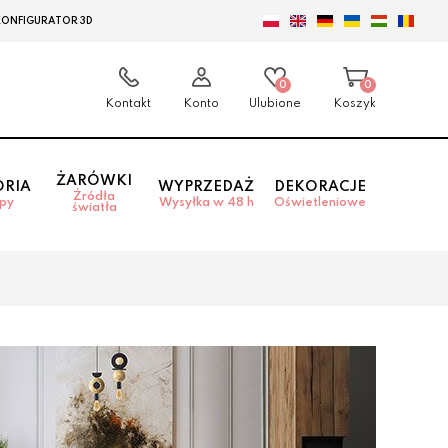
KONFIGURATOR 3D
0
0
Kontakt
Konto
Ulubione
Koszyk
ŻARÓWKI
ORIA
WYPRZEDAŻ
DEKORACJE
Źródła
mpy
Wysyłka w 48 h
Oświetleniowe
światła