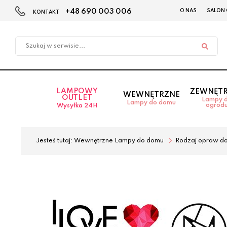
+48 690 003 006
O NAS
SALON
KONTAKT
Przejdź
Przejdź
do menu
do
głównego
menu
w
stopce
LAMPOWY
ZEWNĘT
WEWNĘTRZNE
OUTLET
Lampy 
Lampy do domu
ogrod
Wysyłka 24H
Jesteś tutaj:
Wewnętrzne Lampy do domu
Rodzaj opraw d