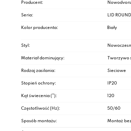
Producent:
Nowodvors
Seria:
LID ROUND
Kolor producenta:
Biały
Styl:
Nowoczesn
Materiał dominujący:
Tworzywo 
Rodzaj zasilania:
Sieciowe
Stopień ochrony:
IP20
Kąt świecenia (°):
120
Częstotliwość (Hz):
50/60
Sposób montażu:
Montaż be