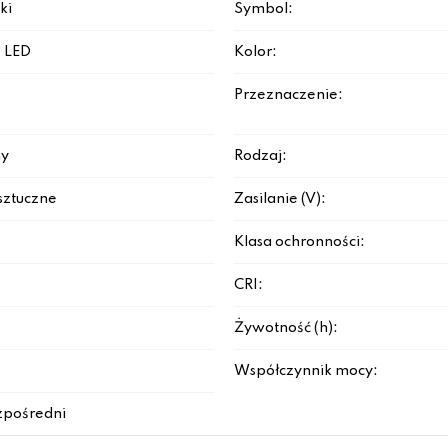
ki
Symbol:
 LED
Kolor:
Przeznaczenie:
y
Rodzaj:
sztuczne
Zasilanie (V):
Klasa ochronności:
CRI:
Żywotność (h):
Współczynnik mocy:
zpośredni