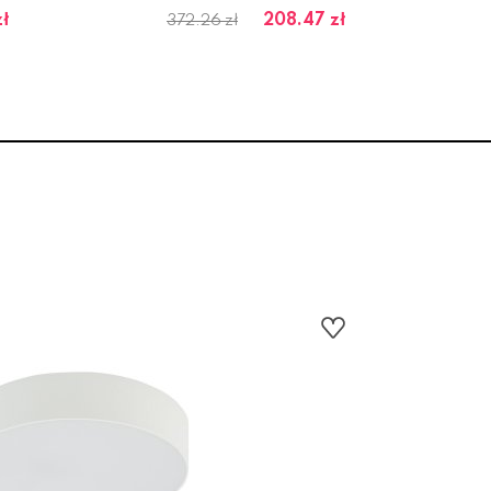
zł
208.47 zł
372.26 zł