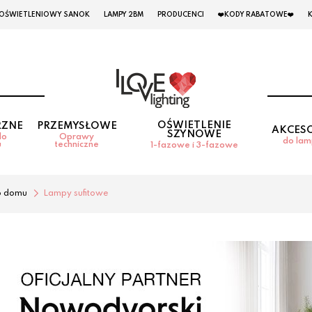
 OŚWIETLENIOWY SANOK
LAMPY 2BM
PRODUCENCI
❤️KODY RABATOWE❤️
OŚWIETLENIE
RZNE
PRZEMYSŁOWE
AKCES
SZYNOWE
do
Oprawy
do la
u
techniczne
1-fazowe i 3-fazowe
o domu
Lampy sufitowe