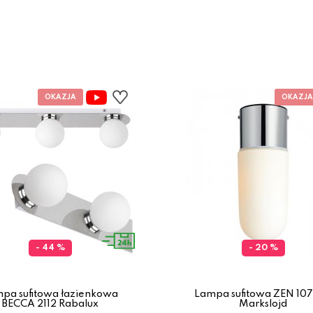
- 44 %
- 20 %
pa sufitowa łazienkowa
Lampa sufitowa ZEN 10
BECCA 2112 Rabalux
Markslojd