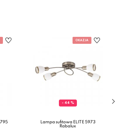
- 44 %
7795
Lampa sufitowa ELITE 5973
L
Rabalux