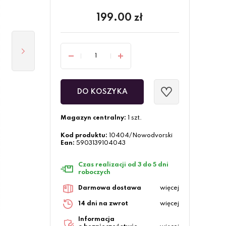
199.00
zł
DO KOSZYKA
Magazyn centralny:
1 szt.
Kod produktu:
10404/Nowodvorski
Ean:
5903139104043
Czas realizacji od 3 do 5 dni
roboczych
Darmowa dostawa
więcej
14 dni na zwrot
więcej
Informacja