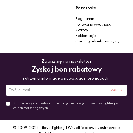
Pozostałe
Regulamin
Polityka prywatności
Zwroty
Reklamacje
Obowiązek informacyjny
Zapisz się na newsletter
Zyskaj bon rabatowy
i otrzymuj informacje o nowościach i promocjach!
ZAPISZ
Zgadzam się na przetwarzanie danych osobowych przez ilove.lighting w
celach marketingowych.
© 2009-2023 - ilove.lighting | Wszelkie prawa zastrzeżone