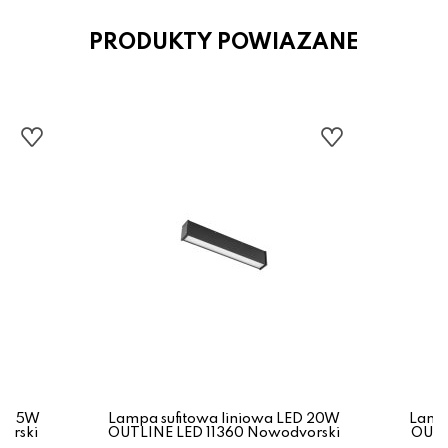
PRODUKTY POWIAZANE
ED 35W
Lampa sufitowa liniowa LED 20W
Lampa
orski
OUTLINE LED 11360 Nowodvorski
OUTL