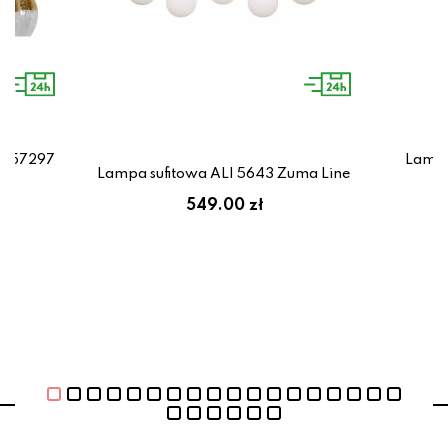
8-57297
Lampa
Lampa sufitowa ALI 5643 Zuma Line
zł
549.00 zł