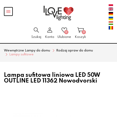
Przejdź
Przejdź
Pokaż
do menu
do
menu
głównego
menu
w
stopce
0
0
Szukaj
Konto
Ulubione
Koszyk
Wewnętrzne Lampy do domu
Rodzaj opraw do domu
Lampy sufitowe
Lampa sufitowa liniowa LED 50W
OUTLINE LED 11362 Nowodvorski