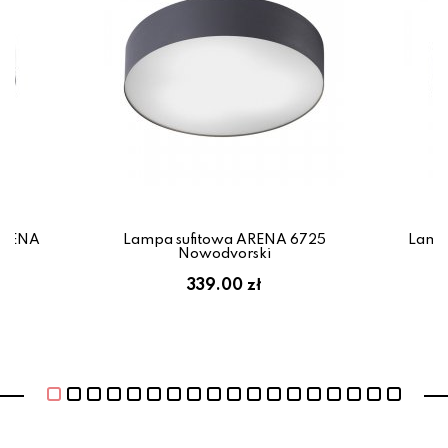
ARENA
Lampa sufitowa ARENA 6725
Lampa
Nowodvorski
339.00 zł