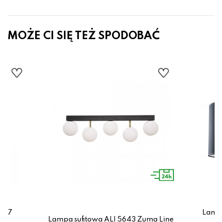
MOŻE CI SIĘ TEŻ SPODOBAĆ
7797
Lampa
Lampa sufitowa ALI 5643 Zuma Line