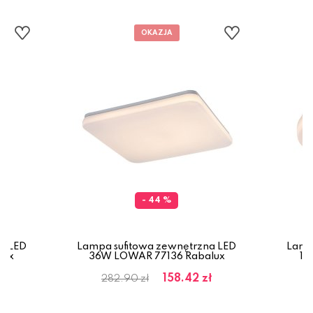
- 44 %
a LED
Lampa sufitowa zewnętrzna LED
Lamp
lux
36W LOWAR 77136 Rabalux
12
158.42 zł
282.90 zł