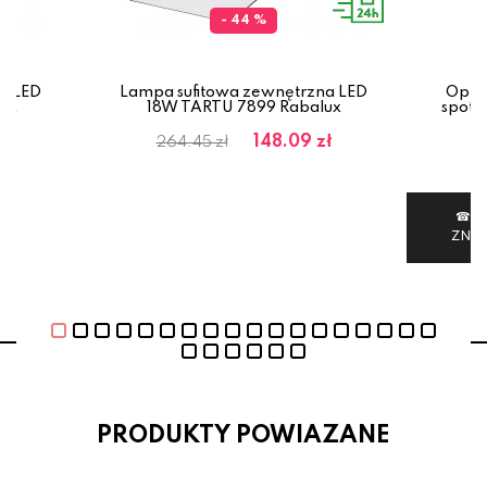
- 44 %
a LED
Lampa sufitowa zewnętrzna LED
Opra
ux
18W TARTU 7899 Rabalux
spot 
ł
148.09 zł
264.45 zł
☎ 6
ZNI
PRODUKTY POWIAZANE