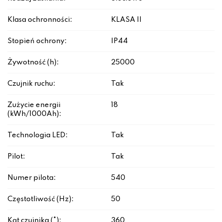
Klasa ochronności:
KLASA II
Stopień ochrony:
IP44
Żywotność (h):
25000
Czujnik ruchu:
Tak
Zużycie energii
18
(kWh/1000Ah):
Technologia LED:
Tak
Pilot:
Tak
Numer pilota:
540
Częstotliwość (Hz):
50
Kąt czujnika (°):
360