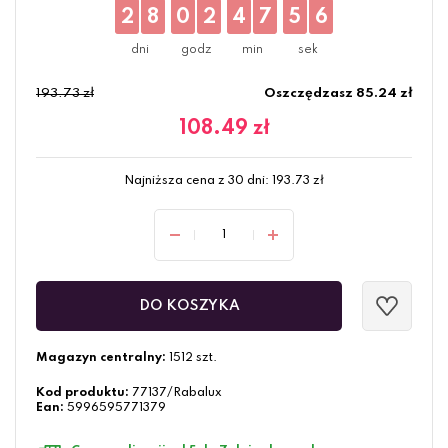
2
8
0
2
4
7
5
5
193.73 zł
Oszczędzasz 85.24 zł
108.49
zł
Najniższa cena z 30 dni:
193.73
zł
DO KOSZYKA
Magazyn centralny:
1512 szt.
Kod produktu:
77137/Rabalux
Ean:
5996595771379