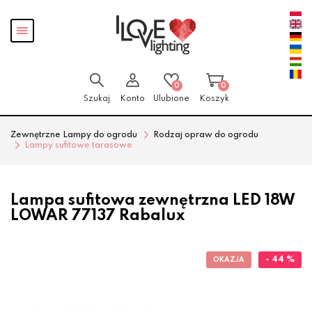
Przejdź
Przejdź
Pokaż
do menu
do
menu
głównego
menu
w
stopce
0
0
Szukaj
Konto
Ulubione
Koszyk
Zewnętrzne Lampy do ogrodu
Rodzaj opraw do ogrodu
Lampy sufitowe tarasowe
Lampa sufitowa zewnętrzna LED 18W
LOWAR 77137 Rabalux
- 44 %