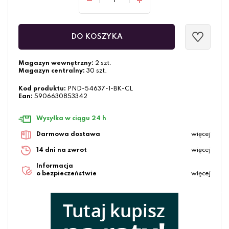
DO KOSZYKA
Magazyn wewnętrzny:
2 szt.
Magazyn centralny:
30 szt.
Kod produktu:
PND-54637-1-BK-CL
Ean:
5906630853342
Wysyłka w ciągu 24 h
Darmowa dostawa
więcej
14 dni na zwrot
więcej
Informacja
o bezpieczeństwie
więcej