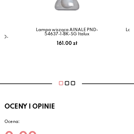
Lampa wisząca AINALE PND-
Lam
54637-1-BK-SG Italux
PND-
x
161.00 zł
ł
OCENY I OPINIE
Ocena: