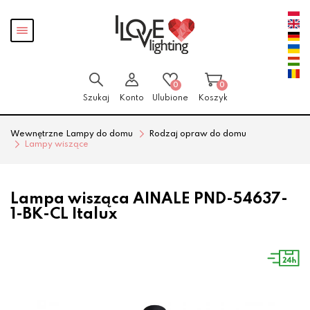
Przejdź
Przejdź
Pokaż
do menu
do
menu
głównego
menu
w
stopce
0
0
Szukaj
Konto
Ulubione
Koszyk
Wewnętrzne Lampy do domu
Rodzaj opraw do domu
Lampy wiszące
Lampa wisząca AINALE PND-54637-
1-BK-CL Italux