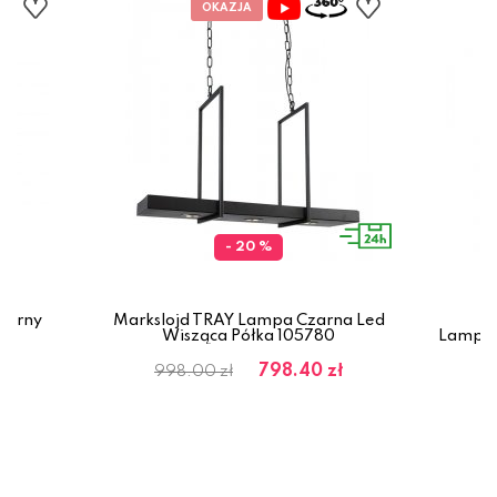
- 20 %
zarny
Markslojd TRAY Lampa Czarna Led
Wisząca Półka 105780
Lampa 
798.40 zł
998.00 zł