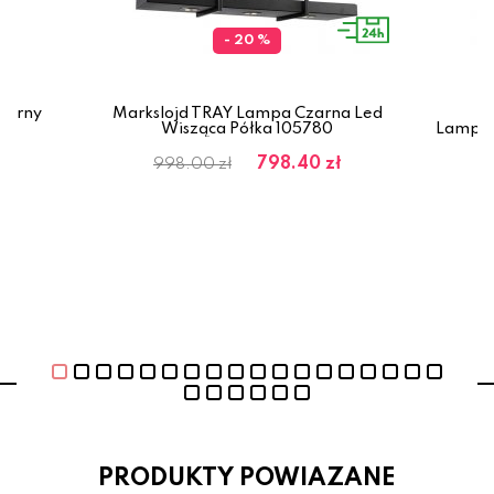
- 20 %
zarny
Markslojd TRAY Lampa Czarna Led
Wisząca Półka 105780
Lampa 
798.40 zł
998.00 zł
PRODUKTY POWIAZANE