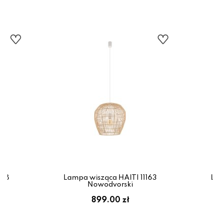
168
Lampa wisząca HAITI 11163
La
Nowodvorski
899.00 zł