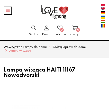
Przejdź
Przejdź
Pokaż
do menu
do
menu
głównego
menu
w
stopce
0
0
Szukaj
Konto
Ulubione
Koszyk
Wewnętrzne Lampy do domu
Rodzaj opraw do domu
Lampy wiszące
Lampa wisząca HAITI 11167
Nowodvorski