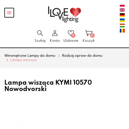
Przejdź
Przejdź
Pokaż
do menu
do
menu
głównego
menu
w
stopce
0
0
Szukaj
Konto
Ulubione
Koszyk
Wewnętrzne Lampy do domu
Rodzaj opraw do domu
Lampy wiszące
Lampa wisząca KYMI 10570
Nowodvorski