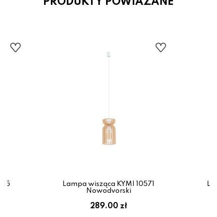
PRODUKTY POWIAZANE
575
Lampa wisząca KYMI 10571
La
Nowodvorski
289.00 zł