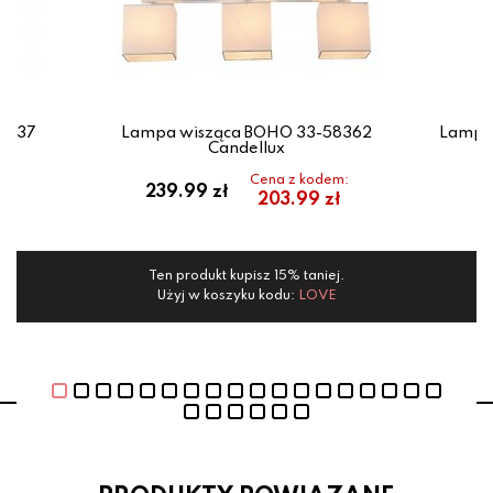
18137
Lampa wisząca BOHO 33-58362
Lampa
Candellux
em:
Cena z kodem:
239.99 zł
7
ł
203.99 zł
ej.
Ten produkt kupisz 15% taniej.
Te
E
Użyj w koszyku kodu:
LOVE