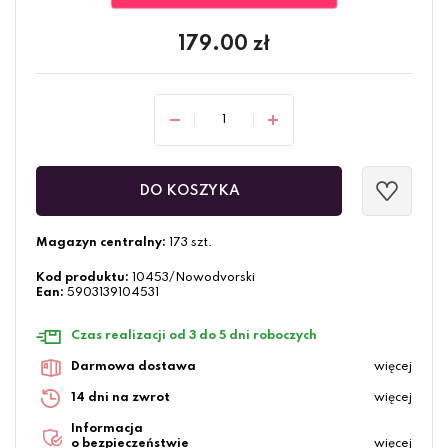
179.00
zł
DO KOSZYKA
Magazyn centralny:
173 szt.
Kod produktu:
10453/Nowodvorski
Ean:
5903139104531
Czas realizacji od 3 do 5 dni roboczych
Darmowa dostawa
więcej
14 dni na zwrot
więcej
Informacja
o bezpieczeństwie
więcej