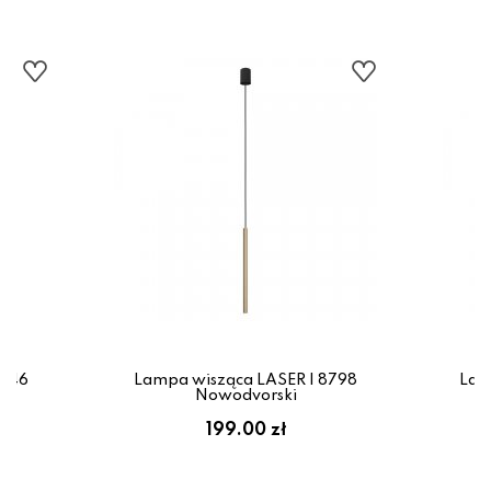
0446
Lampa wisząca LASER I 8798
Lam
Nowodvorski
199.00 zł