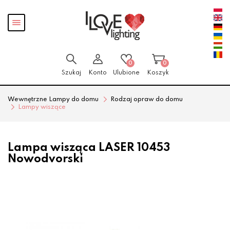
Przejdź
Przejdź
Pokaż
do menu
do
menu
głównego
menu
w
stopce
0
0
Szukaj
Konto
Ulubione
Koszyk
Wewnętrzne Lampy do domu
Rodzaj opraw do domu
Lampy wiszące
Lampa wisząca LASER 10453
Nowodvorski