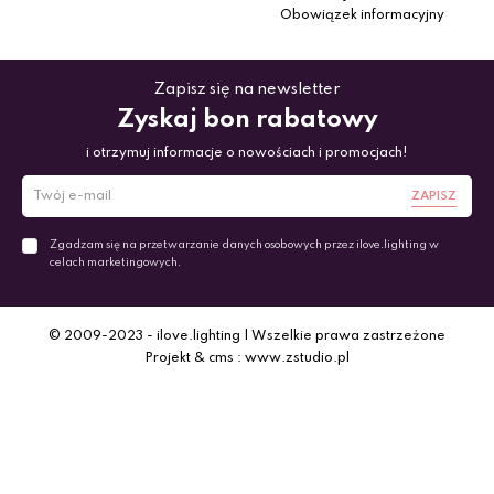
Obowiązek informacyjny
Zapisz się na newsletter
Zyskaj bon rabatowy
i otrzymuj informacje o nowościach i promocjach!
ZAPISZ
Zgadzam się na przetwarzanie danych osobowych przez ilove.lighting w
celach marketingowych.
© 2009-2023 - ilove.lighting | Wszelkie prawa zastrzeżone
Projekt & cms : www.zstudio.pl