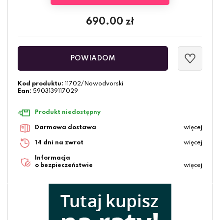
690.00
zł
POWIADOM
Kod produktu:
11702/Nowodvorski
Ean:
5903139117029
Produkt niedostępny
Darmowa dostawa
więcej
14 dni na zwrot
więcej
Informacja
o bezpieczeństwie
więcej