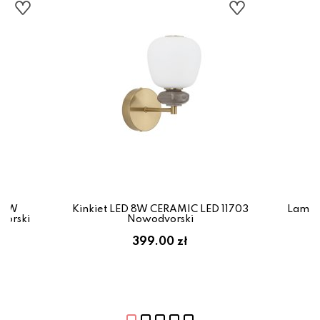
34W
Kinkiet LED 8W CERAMIC LED 11703
Lampa
vorski
Nowodvorski
399.00 zł