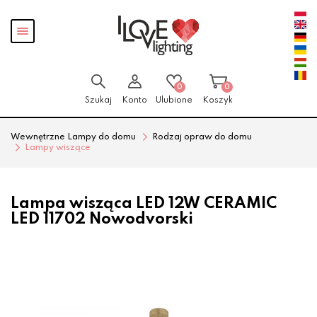
Przejdź
Przejdź
Pokaż
do menu
do
menu
głównego
menu
w
stopce
0
0
Szukaj
Konto
Ulubione
Koszyk
Wewnętrzne Lampy do domu
Rodzaj opraw do domu
Lampy wiszące
Lampa wisząca LED 12W CERAMIC
LED 11702 Nowodvorski