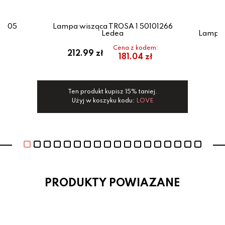
44205
Lampa wisząca TROSA 1 50101266
Ledea
Lampa 
Cena z kodem:
212.99 zł
181.04 zł
Ten produkt kupisz 15% taniej.
Użyj w koszyku kodu:
LOVE
PRODUKTY POWIAZANE