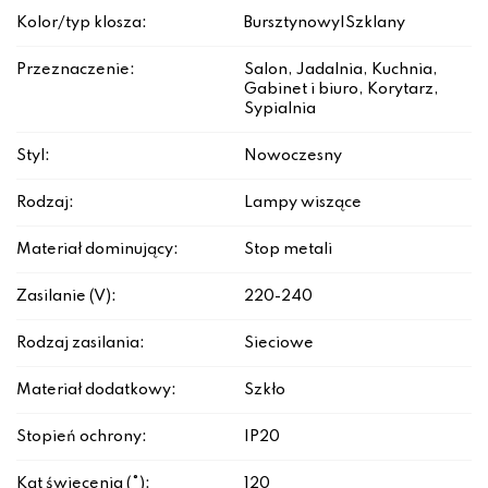
Kolor/typ klosza:
Bursztynowy|Szklany
Przeznaczenie:
Salon, Jadalnia, Kuchnia,
Gabinet i biuro, Korytarz,
Sypialnia
Styl:
Nowoczesny
Rodzaj:
Lampy wiszące
Materiał dominujący:
Stop metali
Zasilanie (V):
220-240
Rodzaj zasilania:
Sieciowe
Materiał dodatkowy:
Szkło
Stopień ochrony:
IP20
Kąt świecenia (°):
120