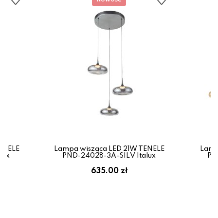
ENELE
Lampa wisząca LED 21W TENELE
Lamp
lux
PND-24028-3A-SILV Italux
PN
635.00 zł