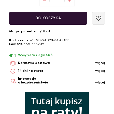
DO KOSZYKA
Magazyn centralny:
11 szt.
Kod produktu:
PND-24028-3A-COPP
Ean:
5906630855209
Wysyłka w ciągu 48 h
Darmowa dostawa
więcej
14 dni na zwrot
więcej
Informacja
o bezpieczeństwie
więcej