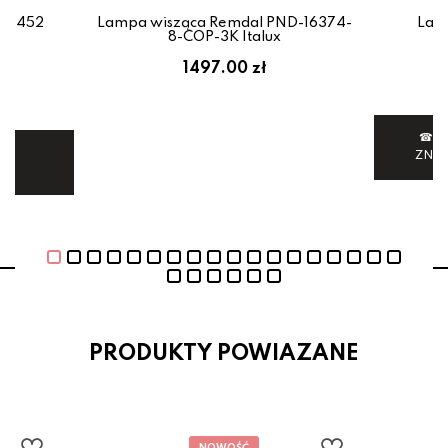
-78452
Lampa wisząca Remdal PND-16374-
Lam
8-COP-3K Italux
em:
1497.00 zł
ł
☎ 6
ej.
ZNI
E
PRODUKTY POWIAZANE