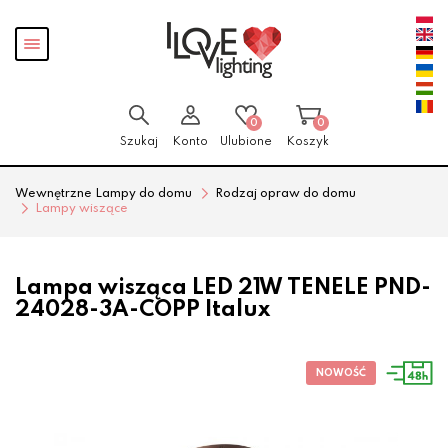
Przejdź
Przejdź
Pokaż
do menu
do
menu
głównego
menu
w
stopce
0
0
Szukaj
Konto
Ulubione
Koszyk
Wewnętrzne Lampy do domu
Rodzaj opraw do domu
Lampy wiszące
Lampa wisząca LED 21W TENELE PND-
24028-3A-COPP Italux