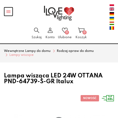
Przejdź
Przejdź
Pokaż
do menu
do
menu
głównego
menu
w
stopce
0
0
Szukaj
Konto
Ulubione
Koszyk
Wewnętrzne Lampy do domu
Rodzaj opraw do domu
Lampy wiszące
Lampa wisząca LED 24W OTTANA
PND-64739-S-GR Italux