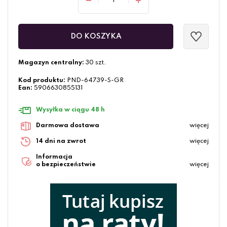
DO KOSZYKA
Magazyn centralny:
30 szt.
Kod produktu:
PND-64739-S-GR
Ean:
5906630855131
Wysyłka w ciągu 48 h
Darmowa dostawa
więcej
14 dni na zwrot
więcej
Informacja
o bezpieczeństwie
więcej