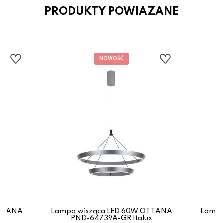
PRODUKTY POWIAZANE
OTTANA
Lampa wisząca LED 60W OTTANA
Lampa
ux
PND-64739A-GR Italux
P