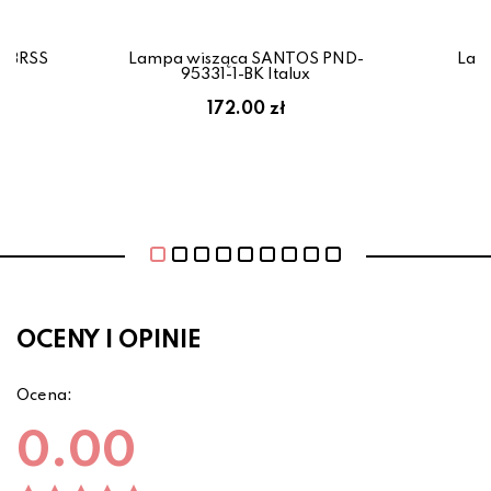
1-BRSS
Lampa wisząca SANTOS PND-
Lam
95331-1-BK Italux
172.00 zł
OCENY I OPINIE
Ocena:
0.00