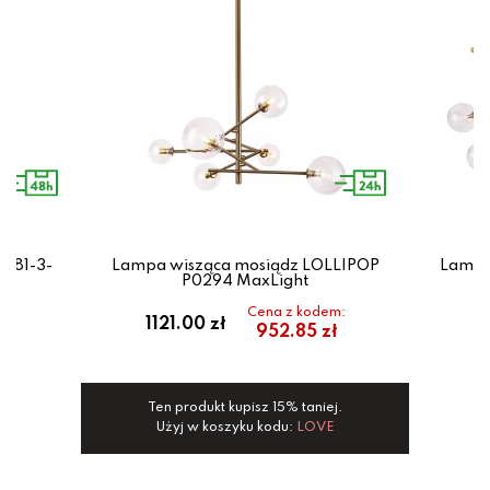
581-3-
Lampa wisząca mosiądz LOLLIPOP
Lampa
P0294 MaxLight
Cena z kodem:
1
1121.00 zł
952.85 zł
Ten produkt kupisz 15% taniej.
Użyj w koszyku kodu:
LOVE