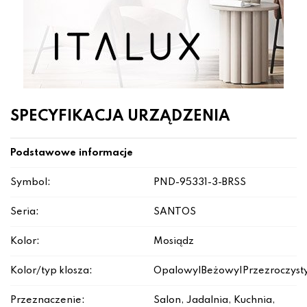
SPECYFIKACJA URZĄDZENIA
Podstawowe informacje
Symbol:
PND-95331-3-BRSS
Seria:
SANTOS
Kolor:
Mosiądz
Kolor/typ klosza:
Opalowy|Beżowy|Przezroczyst
Przeznaczenie:
Salon, Jadalnia, Kuchnia,