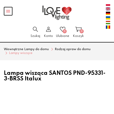
Przejdź
Przejdź
Pokaż
do menu
do
menu
głównego
menu
w
stopce
0
0
Szukaj
Konto
Ulubione
Koszyk
Wewnętrzne Lampy do domu
Rodzaj opraw do domu
Lampy wiszące
Lampa wisząca SANTOS PND-95331-
3-BRSS Italux