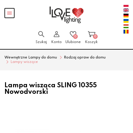
Przejdź
Przejdź
Pokaż
do menu
do
menu
głównego
menu
w
stopce
0
0
Szukaj
Konto
Ulubione
Koszyk
Wewnętrzne Lampy do domu
Rodzaj opraw do domu
Lampy wiszące
Lampa wisząca SLING 10355
Nowodvorski