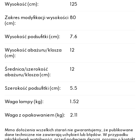
Wysokość (cm):
125
Zakres modyfikacji wysokości
80
(cm):
Wysokość podsufitki (cm):
7.6
Wysokość abażuru/klosza
12
(cm):
Średnica/szerokość
12
abażuru/klosza (cm):
Szerokość podsufitki (cm):
5.5
Waga lampy (kg):
1.52
Waga z opakowaniem (kg):
2.11
Mimo dołożenia wszelkich starań nie gwarantujemy, że publikowane
dane techniczne nie zawierają uchybień lub błędów. W przypadku
jakichkolwiek wątpliwości, przed podjęciem decyzji, prosimy o kontakt