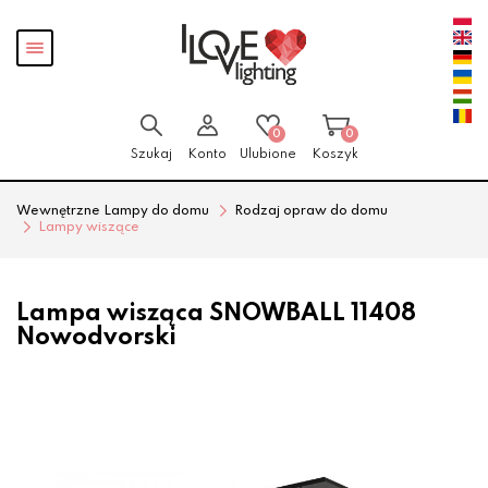
Przejdź
Przejdź
Pokaż
do menu
do
menu
głównego
menu
w
stopce
0
0
Szukaj
Konto
Ulubione
Koszyk
Wewnętrzne Lampy do domu
Rodzaj opraw do domu
Lampy wiszące
Lampa wisząca SNOWBALL 11408
Nowodvorski