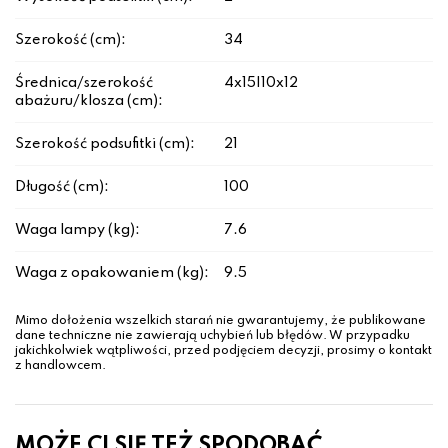
Szerokość (cm):
34
Średnica/szerokość
4x15|10x12
abażuru/klosza (cm):
Szerokość podsufitki (cm):
21
Długość (cm):
100
Waga lampy (kg):
7.6
Waga z opakowaniem (kg):
9.5
Mimo dołożenia wszelkich starań nie gwarantujemy, że publikowane
dane techniczne nie zawierają uchybień lub błędów. W przypadku
jakichkolwiek wątpliwości, przed podjęciem decyzji, prosimy o kontakt
z handlowcem.
MOŻE CI SIĘ TEŻ SPODOBAĆ