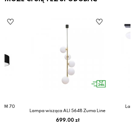
LIM 70
Lamp
Lampa wisząca ALI 5648 Zuma Line
699.00 zł