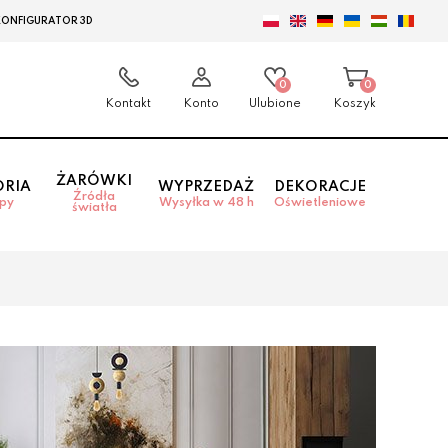
KONFIGURATOR 3D
0
0
Kontakt
Konto
Ulubione
Koszyk
ŻARÓWKI
ORIA
WYPRZEDAŻ
DEKORACJE
Źródła
mpy
Wysyłka w 48 h
Oświetleniowe
światła