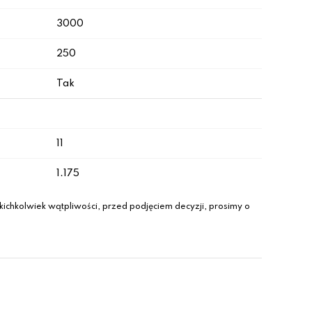
3000
250
Tak
11
1.175
ichkolwiek wątpliwości, przed podjęciem decyzji, prosimy o