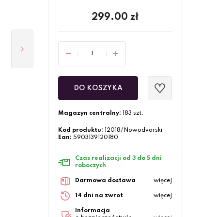
299.00
zł
DO KOSZYKA
Magazyn centralny:
183 szt.
Kod produktu:
12018/Nowodvorski
Ean:
5903139120180
Czas realizacji od 3 do 5 dni
roboczych
Darmowa dostawa
więcej
14 dni na zwrot
więcej
Informacja