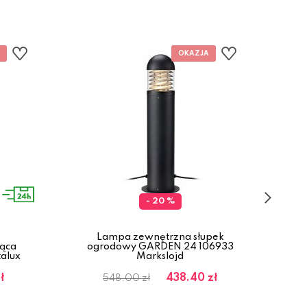
- 20 %
Lampa zewnętrzna słupek
ąca
ogrodowy GARDEN 24 106933
ogr
talux
Markslojd
ł
438.40 zł
548.00 zł