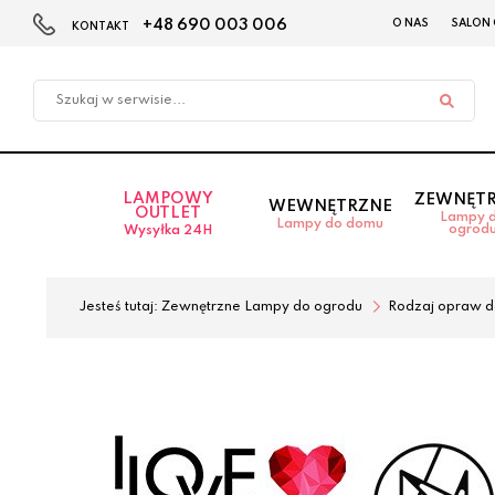
+48 690 003 006
O NAS
SALON
KONTAKT
Przejdź
Przejdź
do menu
do
głównego
menu
w
stopce
LAMPOWY
ZEWNĘT
WEWNĘTRZNE
OUTLET
Lampy 
Lampy do domu
ogrod
Wysyłka 24H
Jesteś tutaj:
Zewnętrzne Lampy do ogrodu
Rodzaj opraw d