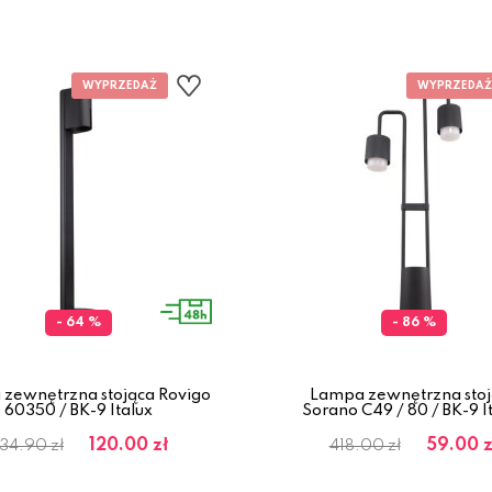
- 64 %
- 86 %
zewnętrzna stojąca Rovigo
Lampa zewnętrzna stoj
60350 / BK-9 Italux
Sorano C49 / 80 / BK-9 I
120.00 zł
59.00 z
34.90 zł
418.00 zł