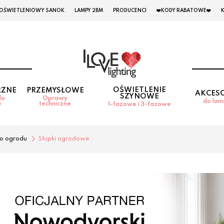
 OŚWIETLENIOWY SANOK
LAMPY 2BM
PRODUCENCI
❤️KODY RABATOWE❤️
OŚWIETLENIE
RZNE
PRZEMYSŁOWE
AKCES
SZYNOWE
do
Oprawy
do la
u
techniczne
1-fazowe i 3-fazowe
o ogrodu
Słupki ogrodowe