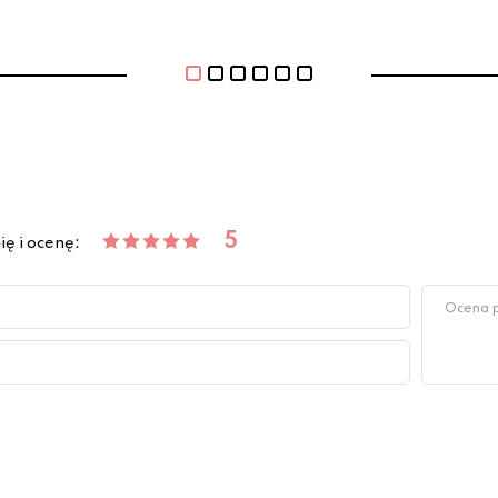
5
ię i ocenę: