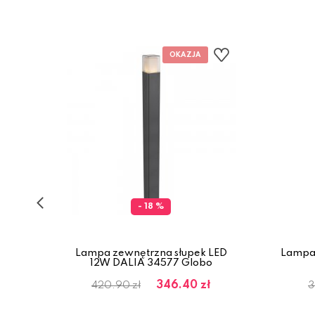
- 18 %
k
Lampa zewnętrzna słupek LED
Lampa 
ys
12W DALIA 34577 Globo
346.40 zł
420.90 zł
3