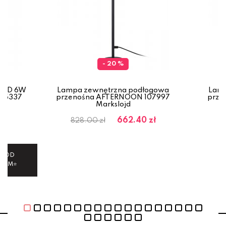
- 20 %
 LED 6W
Lampa zewnętrzna podłogowa
Lamp
AZ5337
przenośna AFTERNOON 107997
prze
Markslojd
662.40 zł
828.00 zł
 KOD
TEM⭐