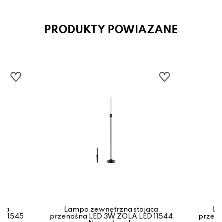
PRODUKTY POWIAZANE
ąca
Lampa zewnętrzna stojąca
La
 11545
przenośna LED 3W ZOLA LED 11544
przeno