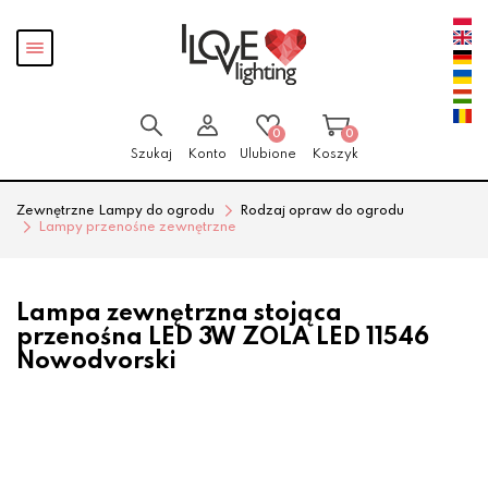
Przejdź
Przejdź
Pokaż
do menu
do
menu
głównego
menu
w
stopce
0
0
Szukaj
Konto
Ulubione
Koszyk
Zewnętrzne Lampy do ogrodu
Rodzaj opraw do ogrodu
Lampy przenośne zewnętrzne
Lampa zewnętrzna stojąca
przenośna LED 3W ZOLA LED 11546
Nowodvorski