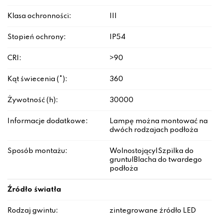
Klasa ochronności:
III
Stopień ochrony:
IP54
CRI:
>90
Kąt świecenia (°):
360
Żywotność (h):
30000
Informacje dodatkowe:
Lampę można montować na
dwóch rodzajach podłoża
Sposób montażu:
Wolnostojący|Szpilka do
gruntu|Blacha do twardego
podłoża
Źródło światła
Rodzaj gwintu:
zintegrowane źródło LED