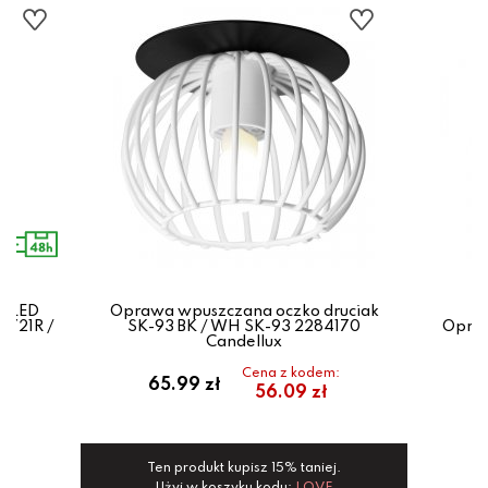
o LED
Oprawa wpuszczana oczko druciak
-721R /
SK-93 BK / WH SK-93 2284170
Opraw
Candellux
Cena z kodem:
ł
65.99 zł
56.09 zł
Ten produkt kupisz 15% taniej.