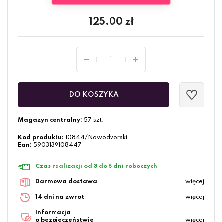
125.00
zł
DO KOSZYKA
Magazyn centralny:
57 szt.
Kod produktu:
10844/Nowodvorski
Ean:
5903139108447
Czas realizacji od 3 do 5 dni roboczych
Darmowa dostawa
więcej
14 dni na zwrot
więcej
Informacja
o bezpieczeństwie
więcej