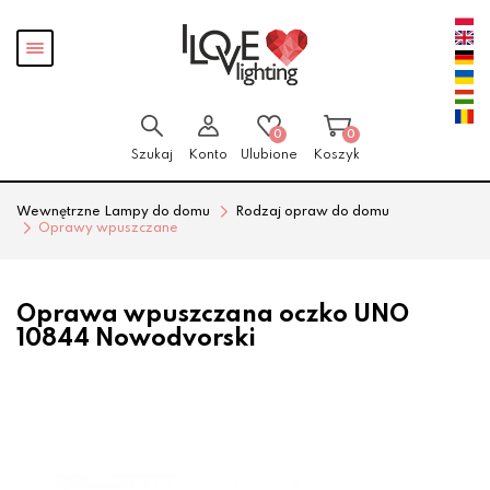
Przejdź
Przejdź
Pokaż
do menu
do
menu
głównego
menu
w
stopce
0
0
Szukaj
Konto
Ulubione
Koszyk
Wewnętrzne Lampy do domu
Rodzaj opraw do domu
Oprawy wpuszczane
Oprawa wpuszczana oczko UNO
10844 Nowodvorski