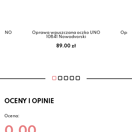
o UNO
Oprawa wpuszczana oczko UNO
Opra
10841 Nowodvorski
89.00 zł
OCENY I OPINIE
Ocena:
0.00