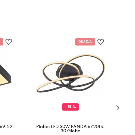
- 18 %
369-22
Plafon LED 30W PANDA 67201S-
Pla
30 Globo