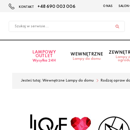
+48 690 003 006
O NAS
SALON
KONTAKT
Przejdź
Przejdź
do menu
do
głównego
menu
w
stopce
LAMPOWY
ZEWNĘT
WEWNĘTRZNE
OUTLET
Lampy 
Lampy do domu
ogrod
Wysyłka 24H
Jesteś tutaj:
Wewnętrzne Lampy do domu
Rodzaj opraw d