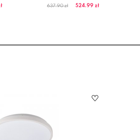
ł
524.99 zł
637.90 zł