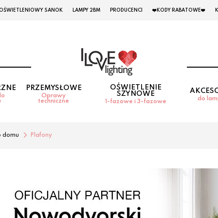
 OŚWIETLENIOWY SANOK
LAMPY 2BM
PRODUCENCI
❤️KODY RABATOWE❤️
OŚWIETLENIE
RZNE
PRZEMYSŁOWE
AKCES
SZYNOWE
do
Oprawy
do la
u
techniczne
1-fazowe i 3-fazowe
o domu
Plafony