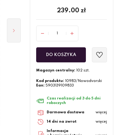
239.00
zł
DO KOSZYKA
Magazyn centralny:
102 szt.
Kod produktu:
10983/Nowodvorski
Ean:
5903139109833
Czas realizacji od 3 do 5 dni
roboczych
Darmowa dostawa
więcej
14 dni na zwrot
więcej
Informacja