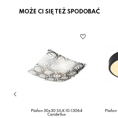
MOŻE CI SIĘ TEŻ SPODOBAĆ
82
Plafon 30x30 SILK 10-13064
Plafon
Candellux