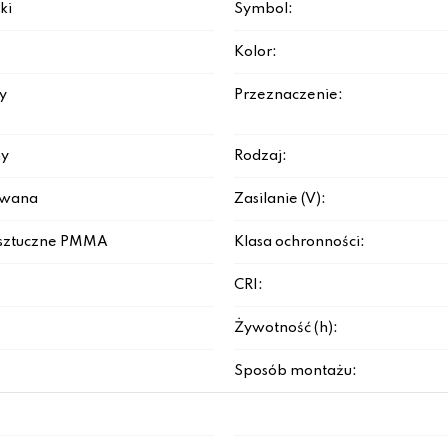
ki
Symbol:
D
Kolor:
y
Przeznaczenie:
y
Rodzaj:
rowana
Zasilanie (V):
sztuczne PMMA
Klasa ochronności:
CRI:
Żywotność (h):
Sposób montażu: