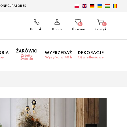
KONFIGURATOR 3D
0
0
Kontakt
Konto
Ulubione
Koszyk
ŻARÓWKI
ORIA
WYPRZEDAŻ
DEKORACJE
Źródła
mpy
Wysyłka w 48 h
Oświetleniowe
światła