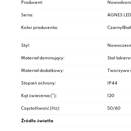
Producent:
Nowodvors
Seria:
AGNES LE
Kolor producenta:
Czarny|Biał
Styl:
Nowoczesn
Materiał dominujący:
Stal lakie
Materiał dodatkowy:
Tworzywo 
Stopień ochrony:
IP44
Kąt świecenia (°):
120
Częstotliwość (Hz):
50/60
Źródło światła