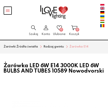
Przejdź
Przejdź
Pokaż
do menu
do
menu
głównego
menu
w
stopce
0
0
Szukaj
Konto
Ulubione
Koszyk
Żarówki Źródła światła
Rodzaj gwintu
Żarówka E14
Żarówka LED 6W E14 3000K LED 6W
BULBS AND TUBES 10589 Nowodvorski