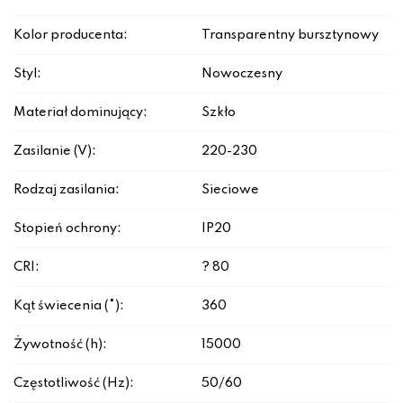
Kolor producenta:
Transparentny bursztynowy
Styl:
Nowoczesny
Materiał dominujący:
Szkło
Zasilanie (V):
220-230
Rodzaj zasilania:
Sieciowe
Stopień ochrony:
IP20
CRI:
? 80
Kąt świecenia (°):
360
Żywotność (h):
15000
Częstotliwość (Hz):
50/60