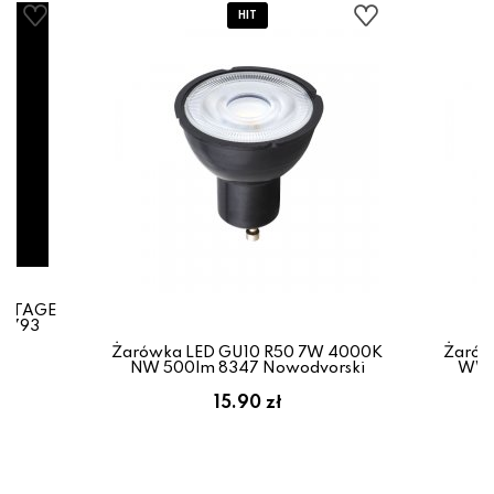
VINTAGE
 9793
Żarówka LED GU10 R50 7W 4000K
Żarów
NW 500lm 8347 Nowodvorski
WW 
15.90 zł