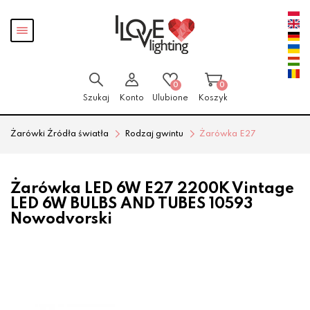
Przejdź
Przejdź
Pokaż
do menu
do
menu
głównego
menu
w
stopce
0
0
Szukaj
Konto
Ulubione
Koszyk
Żarówki Źródła światła
Rodzaj gwintu
Żarówka E27
Żarówka LED 6W E27 2200K Vintage
LED 6W BULBS AND TUBES 10593
Nowodvorski