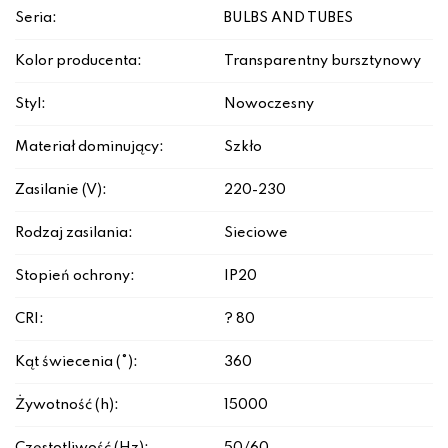
Seria:
BULBS AND TUBES
Kolor producenta:
Transparentny bursztynowy
Styl:
Nowoczesny
Materiał dominujący:
Szkło
Zasilanie (V):
220-230
Rodzaj zasilania:
Sieciowe
Stopień ochrony:
IP20
CRI:
? 80
Kąt świecenia (°):
360
Żywotność (h):
15000