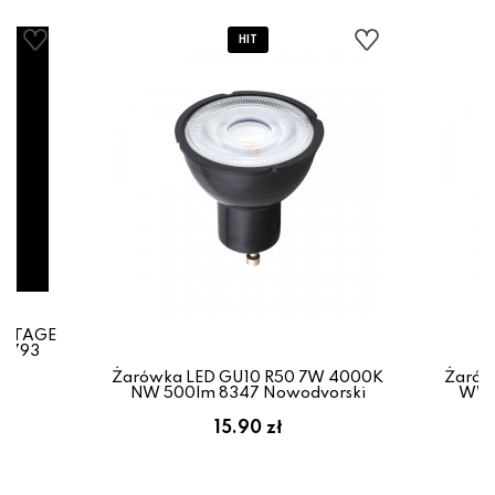
VINTAGE
 9793
Żarówka LED GU10 R50 7W 4000K
Żarów
NW 500lm 8347 Nowodvorski
WW 
15.90 zł