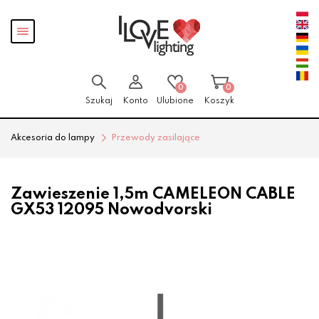
Przejdź
Przejdź
Pokaż
do menu
do
menu
głównego
menu
w
stopce
0
0
Szukaj
Konto
Ulubione
Koszyk
Akcesoria do lampy
Przewody zasilające
Zawieszenie 1,5m CAMELEON CABLE
GX53 12095 Nowodvorski