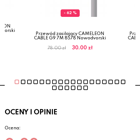
- 62 %
ELEON
vorski
Przewód zasilający CAMELEON
Prze
CABLE G9 7M 8578 Nowodvorski
CABL
30.00 zł
78.00 zł
OCENY I OPINIE
Ocena: