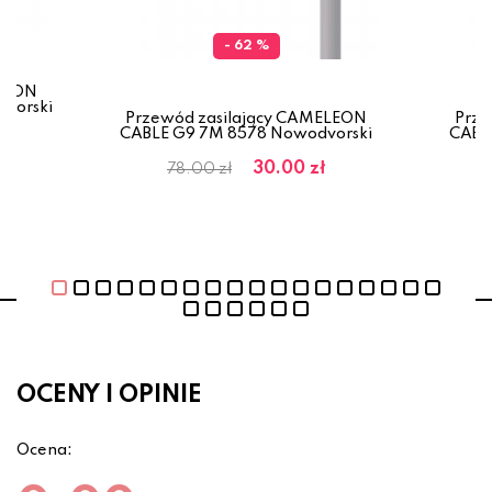
- 62 %
ELEON
vorski
Przewód zasilający CAMELEON
Prze
CABLE G9 7M 8578 Nowodvorski
CABL
30.00 zł
78.00 zł
OCENY I OPINIE
Ocena: