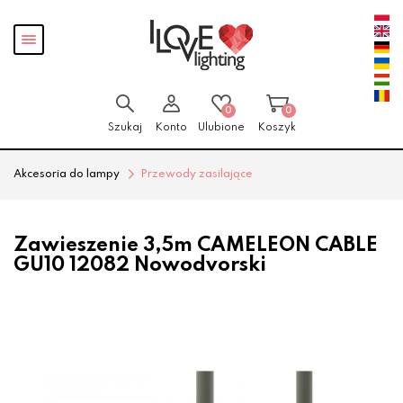
Przejdź
Przejdź
Pokaż
do menu
do
menu
głównego
menu
w
stopce
0
0
Szukaj
Konto
Ulubione
Koszyk
Akcesoria do lampy
Przewody zasilające
Zawieszenie 3,5m CAMELEON CABLE
GU10 12082 Nowodvorski