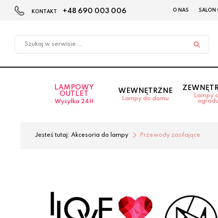
+48 690 003 006
O NAS
SALON
KONTAKT
Przejdź
Przejdź
do menu
do
głównego
menu
w
stopce
LAMPOWY
ZEWNĘT
WEWNĘTRZNE
OUTLET
Lampy 
Lampy do domu
ogrod
Wysyłka 24H
Jesteś tutaj:
Akcesoria do lampy
Przewody zasilające