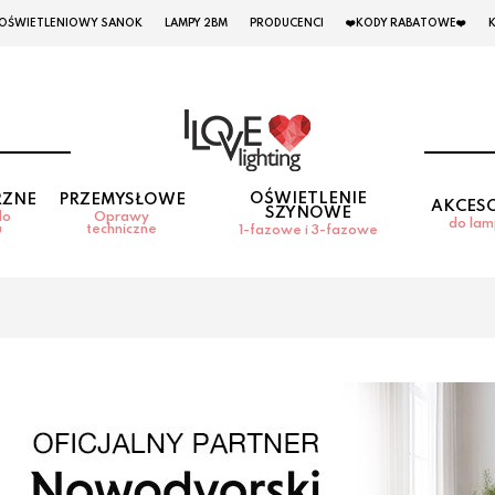
 OŚWIETLENIOWY SANOK
LAMPY 2BM
PRODUCENCI
❤️KODY RABATOWE❤️
OŚWIETLENIE
RZNE
PRZEMYSŁOWE
AKCES
SZYNOWE
do
Oprawy
do la
u
techniczne
1-fazowe i 3-fazowe