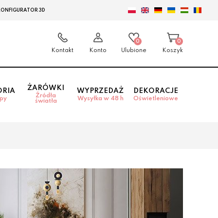
KONFIGURATOR 3D
0
0
Kontakt
Konto
Ulubione
Koszyk
ŻARÓWKI
ORIA
WYPRZEDAŻ
DEKORACJE
Źródła
mpy
Wysyłka w 48 h
Oświetleniowe
światła