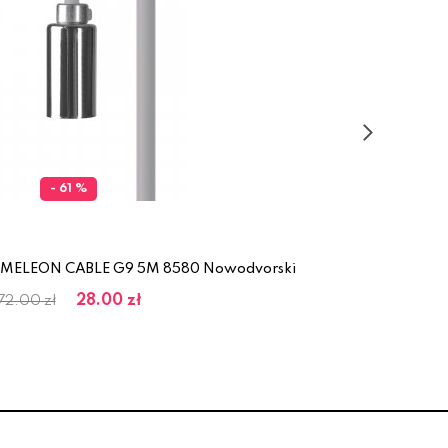
- 61 %
CAMELEON CABLE G9 5M 8580 Nowodvorski
Prz
28.00 zł
72.00 zł