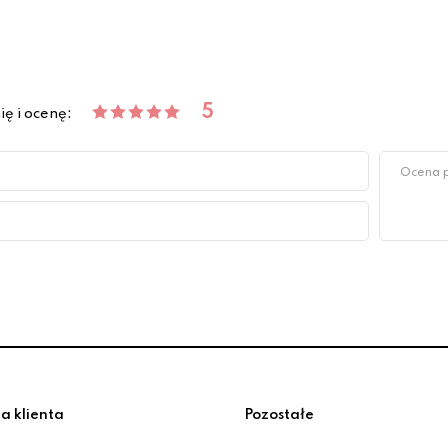
5
ię i ocenę:
a klienta
Pozostałe