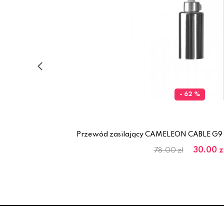
- 62 %
rski
Przewód zasilający CAMELEON CABLE G9
30.00 z
78.00 zł