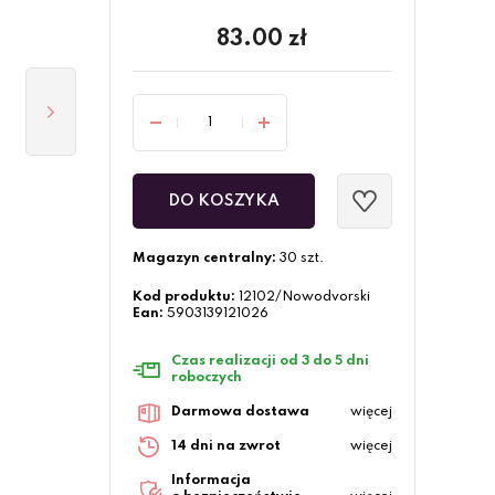
83.00
zł
DO KOSZYKA
Magazyn centralny:
30 szt.
Kod produktu:
12102/Nowodvorski
Ean:
5903139121026
Czas realizacji od 3 do 5 dni
roboczych
Darmowa dostawa
więcej
14 dni na zwrot
więcej
Informacja