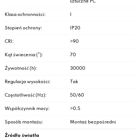
sztuczne PC
Klasa ochronności:
I
Stopień ochrony:
IP20
CRI:
>90
Kąt świecenia (°):
70
Żywotność (h):
30000
Regulacja wysokości:
Tak
Częstotliwość (Hz):
50/60
Współczynnik mocy:
>0.5
Sposób montażu:
Montaż bezpośredni
Źródło światła