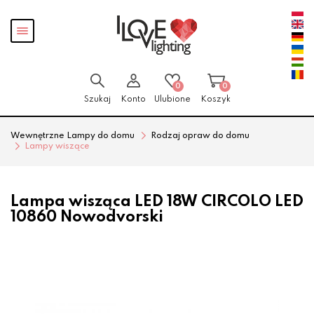
Przejdź
Przejdź
Pokaż
do menu
do
menu
głównego
menu
w
stopce
0
0
Szukaj
Konto
Ulubione
Koszyk
Wewnętrzne Lampy do domu
Rodzaj opraw do domu
Lampy wiszące
Lampa wisząca LED 18W CIRCOLO LED
10860 Nowodvorski