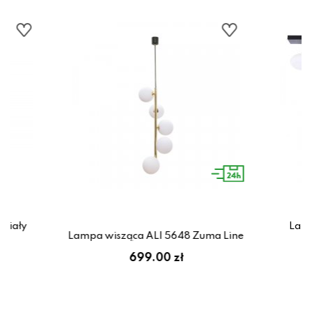
biały
Lamp
Lampa wisząca ALI 5648 Zuma Line
699.00 zł